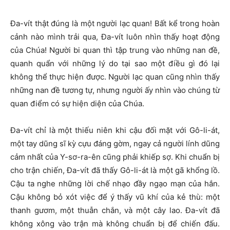
Đa-vít thật đúng là một người lạc quan! Bất kể trong hoàn
cảnh nào mình trải qua, Đa-vít luôn nhìn thấy hoạt động
của Chúa! Người bi quan thì tập trung vào những nan đề,
quanh quẩn với những lý do tại sao một điều gì đó lại
không thể thực hiện được. Người lạc quan cũng nhìn thấy
những nan đề tương tự, nhưng người ấy nhìn vào chúng từ
quan điểm có sự hiện diện của Chúa.
Đa-vít chỉ là một thiếu niên khi cậu đối mặt với Gô-li-át,
một tay dũng sĩ kỳ cựu đáng gờm, ngay cả người lính dũng
cảm nhất của Y-sơ-ra-ên cũng phải khiếp sợ. Khi chuẩn bị
cho trận chiến, Đa-vít đã thấy Gô-li-át là một gã khổng lồ.
Cậu ta nghe những lời chế nhạo đầy ngạo mạn của hắn.
Cậu không bỏ xót việc để ý thấy vũ khí của kẻ thù: một
thanh gươm, một thuẫn chắn, và một cây lao. Đa-vít đã
không xông vào trận mà không chuẩn bị để chiến đấu.