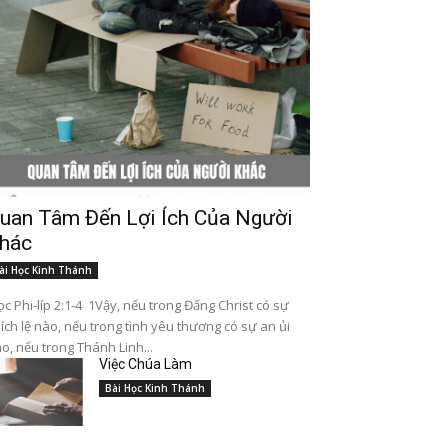
uan Tâm Đến Lợi Ích Của Người
hác
ài Học Kinh Thánh
c Phi-líp 2:1-4 1Vậy, nếu trong Đấng Christ có sự
ích lệ nào, nếu trong tình yêu thương có sự an ủi
o, nếu trong Thánh Linh...
Việc Chúa Làm
Bài Học Kinh Thánh