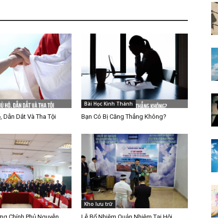
Bài Học Kinh Thánh
, Dẫn Dắt Và Tha Tội
Bạn Có Bị Căng Thẳng Không?
Kho lưu trữ
ng Chính Phủ Nguyễn
Lễ Bổ Nhiệm Quản Nhiệm Tại Hội