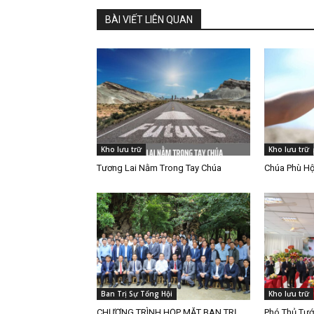
BÀI VIẾT LIÊN QUAN
Kho lưu trữ
Kho lưu trữ
Tương Lai Nằm Trong Tay Chúa
Chúa Phù Hộ
Ban Trị Sự Tổng Hội
Kho lưu trữ
CHƯƠNG TRÌNH HỌP MẶT BAN TRỊ
Phó Thủ Tướ