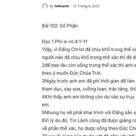
By
lvthanh
12 Tháng 4, 2022
Bài 102: Số Phận
Đọc 1 Phi-e-rơ 4:1-11
1Vậy, vì Đấng Christ đã chịu khổ trong thể xá
người nào đã chịu khổ trong thể xác thì đã đo
2để bao lâu còn sống trong thể xác thì an
theo ý muốn Đức Chúa Trời.
3Ngày trước anh em đã phí thời gian để làm
tham dục, say sưa, cuồng loạn, trác táng, t
4Khi thấy anh em không còn dự vào sự trụy 
em.
5Nhưng họ sẽ phải khai trình với Đấng sẵn 
6Vì lý do đó, Tin Lành cũng đã được giảng ra
về phần thể xác, họ được sống theo Đức Chú