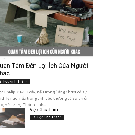
uan Tâm Đến Lợi Ích Của Người
hác
ài Học Kinh Thánh
c Phi-líp 2:1-4 1Vậy, nếu trong Đấng Christ có sự
ích lệ nào, nếu trong tình yêu thương có sự an ủi
o, nếu trong Thánh Linh...
Việc Chúa Làm
Bài Học Kinh Thánh