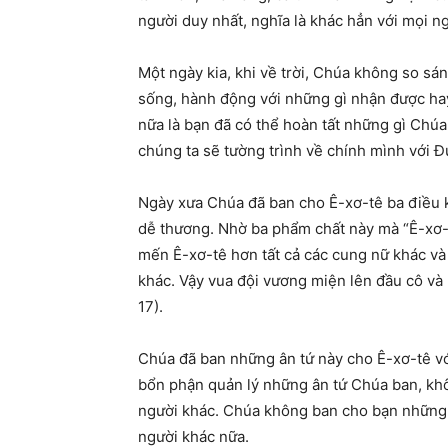
người duy nhất, nghĩa là khác hẳn với mọi ng
Một ngày kia, khi về trời, Chúa không so sá
sống, hành động với những gì nhận được ha
nữa là bạn đã có thể hoàn tất những gì Chú
chúng ta sẽ tường trình về chính mình với Đ
Ngày xưa Chúa đã ban cho Ê-xơ-tê ba điều k
dễ thương. Nhờ ba phẩm chất này mà “Ê-xơ-
mến Ê-xơ-tê hơn tất cả các cung nữ khác và
khác. Vậy vua đội vương miện lên đầu cô và 
17).
Chúa đã ban những ân tứ này cho Ê-xơ-tê vớ
bổn phận quản lý những ân tứ Chúa ban, khô
người khác. Chúa không ban cho bạn những ân
người khác nữa.