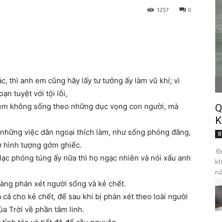
1257
0
c, thì anh em cũng hãy lấy tư tưởng ấy làm vũ khí; vì
ạn tuyệt với tội lỗi,
h em không sống theo những dục vọng con người, mà
Q
K
 những việc dân ngoại thích làm, như sống phóng đãng,
B
hờ hình tượng gớm ghiếc.
Đọ
lạc phóng túng ấy nữa thì họ ngạc nhiên và nói xấu anh
kh
nà
sàng phán xét người sống và kẻ chết.
 cả cho kẻ chết, để sau khi bị phán xét theo loài người
a Trời về phần tâm linh.