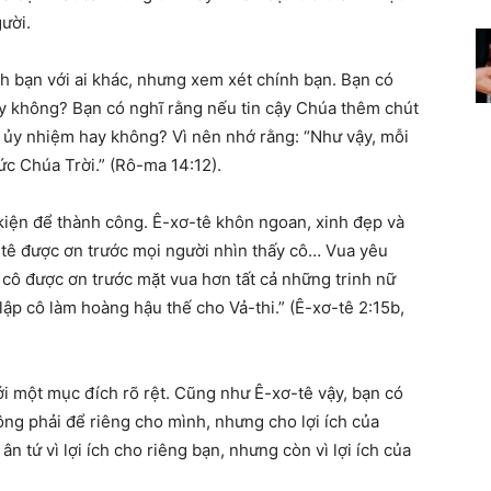
ười.
nh bạn với ai khác, nhưng xem xét chính bạn. Bạn có
y không? Bạn có nghĩ rằng nếu tin cậy Chúa thêm chút
a ủy nhiệm hay không? Vì nên nhớ rằng: “Như vậy, mỗi
ức Chúa Trời.” (Rô-ma 14:12).
iện để thành công. Ê-xơ-tê khôn ngoan, xinh đẹp và
tê được ơn trước mọi người nhìn thấy cô… Vua yêu
 cô được ơn trước mặt vua hơn tất cả những trinh nữ
lập cô làm hoàng hậu thế cho Vả-thi.” (Ê-xơ-tê 2:15b,
i một mục đích rõ rệt. Cũng như Ê-xơ-tê vậy, bạn có
ng phải để riêng cho mình, nhưng cho lợi ích của
 tứ vì lợi ích cho riêng bạn, nhưng còn vì lợi ích của