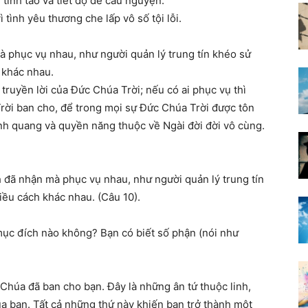
tỉnh táo và tiết độ để cầu nguyện.
 tình yêu thương che lấp vô số tội lỗi.
 phục vụ nhau, như người quản lý trung tín khéo sử
 khác nhau.
 truyền lời của Đức Chúa Trời; nếu có ai phục vụ thì
ời ban cho, để trong mọi sự Đức Chúa Trời được tôn
nh quang và quyền năng thuộc về Ngài đời đời vô cùng.
 đã nhận mà phục vụ nhau, như người quản lý trung tín
ều cách khác nhau. (Câu 10).
mục đích nào không? Bạn có biết số phận (nói như
Chúa đã ban cho bạn. Đây là những ân tứ thuộc linh,
a bạn. Tất cả những thứ này khiến bạn trở thành một