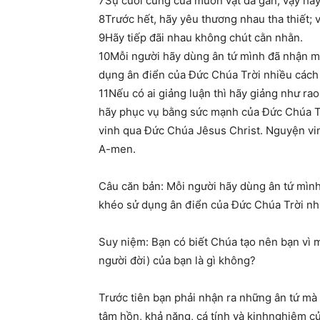
7Sự cuối cùng của muôn vật đã gần; vậy hãy 
8Trước hết, hãy yêu thương nhau tha thiết; vì
9Hãy tiếp đãi nhau không chút cằn nhằn.
10Mỗi người hãy dùng ân tứ mình đã nhận mà
dụng ân điển của Đức Chúa Trời nhiều cách
11Nếu có ai giảng luận thì hãy giảng như rao
hãy phục vụ bằng sức mạnh của Đức Chúa Tr
vinh qua Đức Chúa Jêsus Christ. Nguyện vi
A-men.
Câu căn bản: Mỗi người hãy dùng ân tứ mình
khéo sử dụng ân điển của Đức Chúa Trời nhi
Suy niệm: Bạn có biết Chúa tạo nên bạn vì 
người đời) của bạn là gì không?
Trước tiên bạn phải nhận ra những ân tứ mà 
tâm hồn, khả năng, cá tính và kinhnghiệm củ