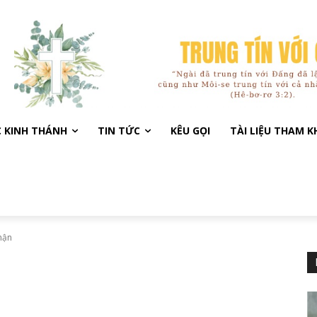
C KINH THÁNH
TIN TỨC
KÊU GỌI
TÀI LIỆU THAM 
hận