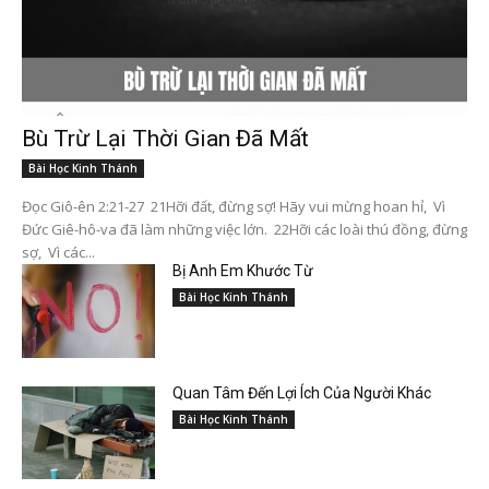
Bù Trừ Lại Thời Gian Đã Mất
Bài Học Kinh Thánh
Đọc Giô-ên 2:21-27 21Hỡi đất, đừng sợ! Hãy vui mừng hoan hỉ, Vì
Đức Giê-hô-va đã làm những việc lớn. 22Hỡi các loài thú đồng, đừng
sợ, Vì các...
Bị Anh Em Khước Từ
Bài Học Kinh Thánh
Quan Tâm Đến Lợi Ích Của Người Khác
Bài Học Kinh Thánh