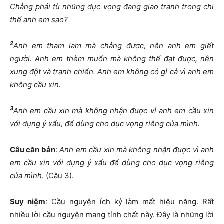
Chẳng phải từ những dục vọng đang giao tranh trong chi
thể anh em sao?
2
Anh em tham lam mà chẳng được, nên anh em giết
người. Anh em thèm muốn mà không thể đạt được, nên
xung đột và tranh chiến. Anh em không có gì cả vì anh em
không cầu xin.
3
Anh em cầu xin mà không nhận được vì anh em cầu xin
với dụng ý xấu, để dùng cho dục vọng riêng của mình.
Câu căn bản
:
Anh em cầu xin mà không nhận được vì anh
em cầu xin với dụng ý xấu để dùng cho dục vọng riêng
của mình
. (Câu 3).
Suy niệm
: Cầu nguyện ích kỷ làm mất hiệu năng. Rất
nhiều lời cầu nguyện mang tính chất này. Đây là những lời