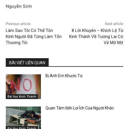
Nguyễn Sinh
Previous article
Next article
Làm Sao Tôi Có Thể Tôn
8 Lời Khuyên – Khích Lệ Từ
Kính Người Đã Từng Làm Tổn
Kinh Thánh Về Tương Lai Có
Thương Tôi
Vẻ Mờ Mịt
BÀI VIẾT LIÊN QUAN
Bị Anh Em Khước Từ
Bài Học Kinh Thánh
Quan Tâm Đến Lợi Ích Của Người Khác
Bài Học Kinh Thánh