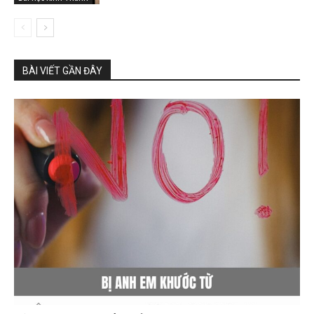
BÀI VIẾT GẦN ĐÂY