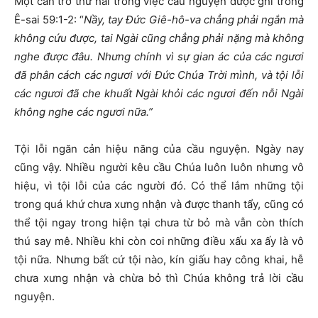
Một cản trở thứ hai trong việc cầu nguyện được ghi trong
Ê-sai 59:1-2: “
Nầy, tay Đức Giê-hô-va chẳng phải ngắn mà
không cứu được, tai Ngài cũng chẳng phải nặng mà không
nghe được đâu. Nhưng chính vì sự gian ác của các ngươi
đã phân cách các ngươi với Đức Chúa Trời mình, và tội lỗi
các ngươi đã che khuất Ngài khỏi các ngươi đến nỗi Ngài
không nghe các ngươi nữa.”
Tội lỗi ngăn cản hiệu năng của cầu nguyện. Ngày nay
cũng vậy. Nhiều người kêu cầu Chúa luôn luôn nhưng vô
hiệu, vì tội lỗi của các người đó. Có thể lắm những tội
trong quá khứ chưa xưng nhận và được thanh tẩy, cũng có
thể tội ngay trong hiện tại chưa từ bỏ mà vẫn còn thích
thú say mê. Nhiều khi còn coi những điều xấu xa ấy là vô
tội nữa. Nhưng bất cứ tội nào, kín giấu hay công khai, hễ
chưa xưng nhận và chừa bỏ thì Chúa không trả lời cầu
nguyện.