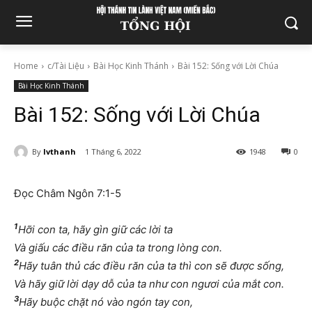
Home
c/Tài Liệu
Bài Học Kinh Thánh
Bài 152: Sống với Lời Chúa
Bài Học Kinh Thánh
Bài 152: Sống với Lời Chúa
By
lvthanh
1 Tháng 6, 2022
1948
0
Đọc Châm Ngôn 7:1-5
1
Hỡi con ta, hãy gìn giữ các lời ta
Và giấu các điều răn của ta trong lòng con.
2
Hãy tuân thủ các điều răn của ta thì con sẽ được sống,
Và hãy giữ lời dạy dỗ của ta như con ngươi của mắt con.
3
Hãy buộc chặt nó vào ngón tay con,