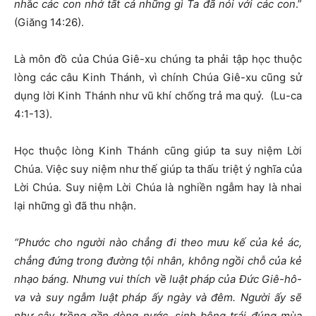
nh
ắ
c các con nhớ tất cả những gì Ta đã nói với các con
.”
(Giăng 14:26).
Là môn đồ của Chúa Giê-xu chúng ta phải tập học thuộc
lòng các câu Kinh Thánh, vì chính Chúa Giê-xu cũng sử
dụng lời Kinh Thánh như vũ khí chống trả ma quỷ. (Lu-ca
4:1-13).
Học thuộc lòng Kinh Thánh cũng giúp ta suy niệm Lời
Chúa. Việc suy niệm như thế giúp ta thấu triệt ý nghĩa của
Lời Chúa. Suy niệm Lời Chúa là nghiền ngẫm hay là nhai
lại những gì đã thu nhận.
“Phước cho người nào chẳng đi theo mưu kế của kẻ ác,
chẳng đứng trong đường tội nhân, không ngồi chỗ của kẻ
nhạo báng. Nhưng vui thích về luật pháp của Đức Giê-hô-
va và suy ngẫm luật pháp ấy ngày và đêm. Người ấy sẽ
như cây trồng gần dòng nước, sinh bông trái đúng mùa