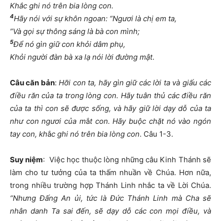
Khắc ghi nó trên bia lòng con.
4
Hãy nói với sự khôn ngoan: “Ngươi là chị em ta,
”Và gọi sự thông sáng là bà con mình;
5
Để nó gìn giữ con khỏi dâm phụ,
Khỏi người đàn bà xa lạ nói lời đường mật
.
Câu căn bản
:
Hỡi con ta, hãy gìn giữ các lời ta và giấu các
điều răn của ta trong lòng con. Hãy tuân thủ các điều răn
của ta thì con sẽ được sống, và hãy giữ lời dạy dỗ của ta
như con ngươi của m
ắ
t con. Hãy buộc chặt nó vào ngón
tay con, kh
ắ
c ghi nó trên bia lòng con
. Câu 1-3.
Suy niệm
: Việc học thuộc lòng những câu Kinh Thánh sẽ
làm cho tư tưởng của ta thấm nhuần về Chúa. Hơn nữa,
trong nhiều trường hợp Thánh Linh nhắc ta về Lời Chúa.
“Nhưng Đấng An ủi, tức là Đức Thánh Linh mà Cha sẽ
nhân danh Ta sai đến, sẽ dạy dỗ các con mọi điều, và