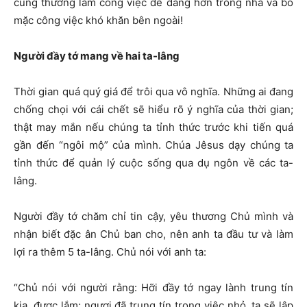
cũng thường làm công việc dễ dàng hơn trong nhà và bỏ
mặc công việc khó khăn bên ngoài!
Người đầy tớ mang về hai ta-lâng
Thời gian quá quý giá để trôi qua vô nghĩa. Những ai đang
chống chọi với cái chết sẽ hiểu rõ ý nghĩa của thời gian;
thật may mắn nếu chúng ta tỉnh thức trước khi tiến quá
gần đến “ngôi mộ” của mình. Chúa Jêsus dạy chúng ta
tỉnh thức để quản lý cuộc sống qua dụ ngôn về các ta-
lâng.
Người đầy tớ chăm chỉ tin cậy, yêu thương Chủ mình và
nhận biết đặc ân Chủ ban cho, nên anh ta đầu tư và làm
lợi ra thêm 5 ta-lâng. Chủ nói với anh ta:
“Chủ nói với người rằng: Hỡi đầy tớ ngay lành trung tín
kia, được lắm; ngươi đã trung tín trong việc nhỏ, ta sẽ lập