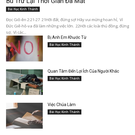
Bù Trừ Lại Thời Gian Đã Mất
Bài Học Kinh Thánh
Đọc Giô-ên 2:21-27 21Hỡi đất, đừng sợ! Hãy vui mừng hoan hỉ, Vì
Đức Giê-hô-va đã làm những việc lớn. 22Hỡi các loài thú đồng, đừng
sợ, Vì các...
Bị Anh Em Khước Từ
Bài Học Kinh Thánh
Quan Tâm Đến Lợi Ích Của Người Khác
Bài Học Kinh Thánh
Việc Chúa Làm
Bài Học Kinh Thánh