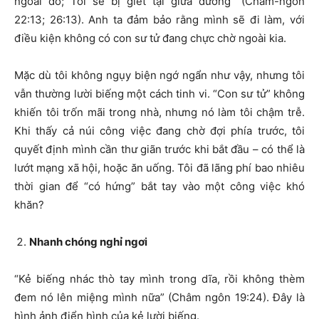
ngoài đó; Tôi sẽ bị giết tại giữa đường” (Châm-ngôn
22:13; 26:13). Anh ta đảm bảo rằng mình sẽ đi làm, với
điều kiện không có con sư tử đang chực chờ ngoài kia.
Mặc dù tôi không ngụy biện ngớ ngẩn như vậy, nhưng tôi
vẫn thường lười biếng một cách tinh vi. “Con sư tử” không
khiến tôi trốn mãi trong nhà, nhưng nó làm tôi chậm trễ.
Khi thấy cả núi công việc đang chờ đợi phía trước, tôi
quyết định mình cần thư giãn trước khi bắt đầu – có thể là
lướt mạng xã hội, hoặc ăn uống. Tôi đã lãng phí bao nhiêu
thời gian để “có hứng” bắt tay vào một công việc khó
khăn?
Nhanh chóng nghỉ ngơi
“Kẻ biếng nhác thò tay mình trong dĩa, rồi không thèm
đem nó lên miệng mình nữa” (Châm ngôn 19:24). Đây là
hình ảnh điển hình của kẻ lười biếng.