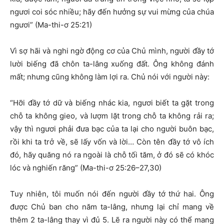
ngươi coi sóc nhiều; hãy đến hưởng sự vui mừng của chúa
ngươi” (Ma-thi-ơ 25:21)
Vì sợ hãi và nghi ngờ động cơ của Chủ mình, người đầy tớ
lười biếng đã chôn ta-lâng xuống đất. Ông không đánh
mất; nhưng cũng không làm lợi ra. Chủ nói với người này:
“Hỡi đầy tớ dữ và biếng nhác kia, ngươi biết ta gặt trong
chỗ ta không gieo, và lượm lặt trong chỗ ta không rải ra;
vậy thì ngươi phải đưa bạc của ta lại cho người buôn bạc,
rồi khi ta trở về, sẽ lấy vốn và lời… Còn tên đầy tớ vô ích
đó, hãy quăng nó ra ngoài là chỗ tối tăm, ở đó sẽ có khóc
lóc và nghiến răng” (Ma-thi-ơ 25:26–27,30)
Tuy nhiên, tôi muốn nói đến người đầy tớ thứ hai. Ông
được Chủ ban cho năm ta-lâng, nhưng lại chỉ mang về
thêm 2 ta-lâng thay vì đủ 5. Lẽ ra người này có thể mang