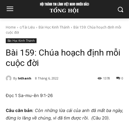
Home
c/Tài Liệu
Bài Học Kinh Thánh
Bài 159: Chúa hoạch định mỗi
cuộc đời
Bài Học Kinh Thánh
Bài 159: Chúa hoạch định mỗi
cuộc đời
By
lvthanh
8 Tháng 6, 2022
1378
0
Đọc 1 Sa-mu-ên 9:1-26
Câu căn bản
:
Còn những lừa cái của anh đã mất ba ngày,
đừng lo l
ắ
ng về chúng, vì đã tìm được rồi. (
Câu 20).