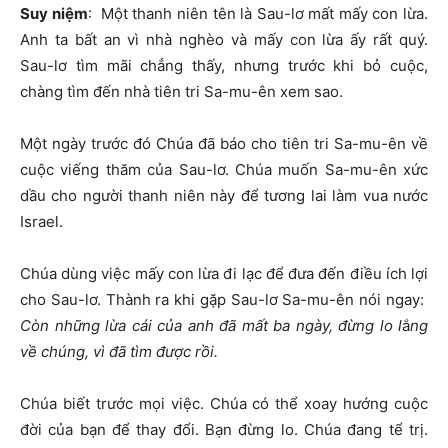
Suy niệm
: Một thanh niên tên là Sau-lơ mất mấy con lừa.
Anh ta bất an vì nhà nghèo và mấy con lừa ấy rất quý.
Sau-lơ tìm mãi chẳng thấy, nhưng trước khi bỏ cuộc,
chàng tìm đến nhà tiên tri Sa-mu-ên xem sao.
Một ngày trước đó Chúa đã báo cho tiên tri Sa-mu-ên về
cuộc viếng thăm của Sau-lơ. Chúa muốn Sa-mu-ên xức
dầu cho người thanh niên này để tương lai làm vua nước
Israel.
Chúa dùng việc mấy con lừa đi lạc để đưa đến điều ích lợi
cho Sau-lơ. Thành ra khi gặp Sau-lơ Sa-mu-ên nói ngay:
Còn những lừa cái của anh đã mất ba ngày, đừng lo l
ắ
ng
về chúng, vì đã tìm được rồi.
Chúa biết trước mọi việc. Chúa có thể xoay hướng cuộc
đời của bạn để thay đổi. Bạn đừng lo. Chúa đang tể trị.