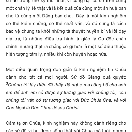
sứ đồ trong thế kỷ thứ nhất, vì cùng đặt cơ sở trên cùng
một chân lý, lẽ thật và là kết quả của cùng một ân huệ ban
cho từ cùng một Đấng ban cho. Đây là một kinh nghiệm
có thể kiểm chứng, có thể chất vấn, và đó cũng là cách
bảo vệ chúng ta khỏi những tà thuyết huyền bí và lời dạy
giả trá, là những điều trá hình là giáo lý Cơ-đốc chân
chính, nhưng thật ra chẳng có gì hơn là một số điều thuộc
hiện tượng tâm lý, nhiều khi còn huyền hoạc nữa.
Một điều quan trọng đơn giản là kinh nghiệm tin Chúa
dành cho tất cả mọi người. Sứ đồ Giăng quả quyết:
3
Chúng tôi lấy điều đã thấy, đã nghe mà công bố cho anh
em để anh em có được sự tương giao với chúng tôi; còn
chúng tôi vẫn có sự tương giao với Đức Chúa Cha, và với
Con Ngài là Đức Chúa Jêsus Christ.
Cảm tạ ơn Chúa, kinh nghiệm này không dành riêng cho
các sứ đồ vì họ được sống thật với Chúa mà thôi, nhưng