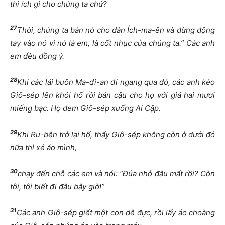
thì ích gì cho chúng ta chứ?
27
Thôi, chúng ta bán nó cho dân Ích-ma-ên và đừng động
tay vào nó vì nó là em, là cốt nhục của chúng ta.” Các anh
em đều đồng ý.
28
Khi các lái buôn Ma-đi-an đi ngang qua đó, các anh kéo
Giô-sép lên khỏi hố rồi bán cậu cho họ với giá hai mươi
miếng bạc. Họ đem Giô-sép xuống Ai Cập.
29
Khi Ru-bên trở lại hố, thấy Giô-sép không còn ở dưới đó
nữa thì xé áo mình,
30
chạy đến chỗ các em và nói: “Đứa nhỏ đâu mất rồi? Còn
tôi, tôi biết đi đâu bây giờ!”
31
Các anh Giô-sép giết một con dê đực, rồi lấy áo choàng