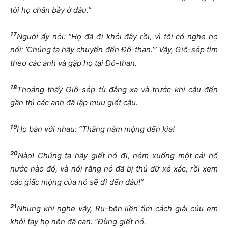
tôi họ chăn bầy ở đâu.”
17
Người ấy nói: “Họ đã đi khỏi đây rồi, vì tôi có nghe họ
nói: ‘Chúng ta hãy chuyển đến Đô-than.’” Vậy, Giô-sép tìm
theo các anh và gặp họ tại Đô-than.
18
Thoáng thấy Giô-sép từ đằng xa và trước khi cậu đến
gần thì các anh đã lập mưu giết cậu.
19
Họ bàn với nhau: “Thằng nằm mộng đến kìa!
20
Nào! Chúng ta hãy giết nó đi, ném xuống một cái hố
nước nào đó, và nói rằng nó đã bị thú dữ xé xác, rồi xem
các giấc mộng của nó sẽ đi đến đâu!”
21
Nhưng khi nghe vậy, Ru-bên liền tìm cách giải cứu em
khỏi tay họ nên đã can: “Đừng giết nó.