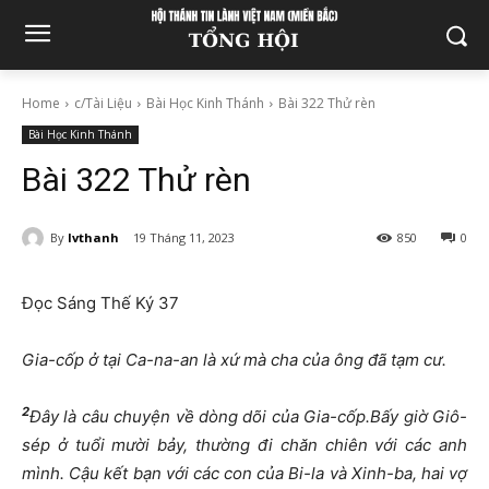
Home
c/Tài Liệu
Bài Học Kinh Thánh
Bài 322 Thử rèn
Bài Học Kinh Thánh
Bài 322 Thử rèn
By
lvthanh
19 Tháng 11, 2023
850
0
Đọc Sáng Thế Ký 37
Gia-cốp ở tại Ca-na-an là xứ mà cha của ông đã tạm cư.
2
Đây là câu chuyện về dòng dõi của Gia-cốp.Bấy giờ Giô-
sép ở tuổi mười bảy, thường đi chăn chiên với các anh
mình. Cậu kết bạn với các con của Bi-la và Xinh-ba, hai vợ