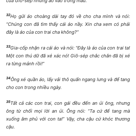
của Giô-sép nhúng áo vào trong máu.
32
Họ gửi áo choàng dài tay đó về cho cha mình và nói:
“Chúng con đã tìm thấy cái áo nầy. Xin cha xem có phải
đây là áo của con trai cha không?”
33
Gia-cốp nhận ra cái áo và nói: “Đây là áo của con trai ta!
Một con thú dữ đã xé xác nó! Giô-sép chắc chắn đã bị xé
ra từng mảnh rồi!”
34
Ông xé quần áo, lấy vải thô quấn ngang lưng và để tang
cho con trong nhiều ngày.
35
Tất cả các con trai, con gái đều đến an ủi ông, nhưng
ông từ chối mọi lời an ủi. Ông nói: “Ta cứ để tang mà
xuống âm phủ với con ta!” Vậy, cha cậu cứ khóc thương
cậu.