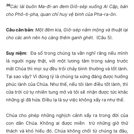
36
Các lái buôn Ma-đi-an đem Giô-sép xuống Ai Cập, bán
cho Phô-ti-pha, quan chỉ huy vệ binh của Pha-ra-ôn.
Câu căn bản
:
Một đêm kia, Giô-sép nằm mộng và thuật lại
cho các anh nên họ càng thêm ganh ghét.
(Câu 5).
Suy niệm
: Đa số trong chúng ta vẫn nghĩ rằng nếu mình
là người ngay thật, với một lương tâm trong sáng trước
mắt Chúa thì mọi sự đều trôi chảy bình thường và tốt lành.
Tại sao vậy? Vì đúng lý là chúng ta xứng đáng được hưởng
phúc lành của Chúa. Như thế, nếu tôi làm điều tốt lành, thì
cửa trời cứ tự nhiên tung mở và tôi sẽ nhận được tức khắc
những gì đã hứa. Điều lạ là sự việc không xẩy ra như thế.
Chúa cho phép những nghịch cảnh xẩy ra trong đời của
con dân Chúa. Không ai được miễn trừ những giờ thử
thách và khó hiểu đó. Chúa không chối từ chúng ta đâu,