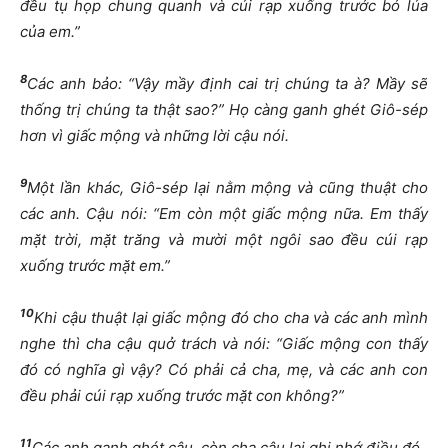
đều tụ họp chung quanh và cúi rạp xuống trước bó lúa
của em.”
8
Các anh bảo: “Vậy mầy định cai trị chúng ta à? Mầy sẽ
thống trị chúng ta thật sao?” Họ càng ganh ghét Giô-sép
hơn vì giấc mộng và những lời cậu nói.
9
Một lần khác, Giô-sép lại nằm mộng và cũng thuật cho
các anh. Cậu nói: “Em còn một giấc mộng nữa. Em thấy
mặt trời, mặt trăng và mười một ngôi sao đều cúi rạp
xuống trước mặt em.”
10
Khi cậu thuật lại giấc mộng đó cho cha và các anh mình
nghe thì cha cậu quở trách và nói: “Giấc mộng con thấy
đó có nghĩa gì vậy? Có phải cả cha, mẹ, và các anh con
đều phải cúi rạp xuống trước mặt con không?”
11
Các anh ganh ghét cậu, còn cha cậu lại ghi nhớ điều đó.