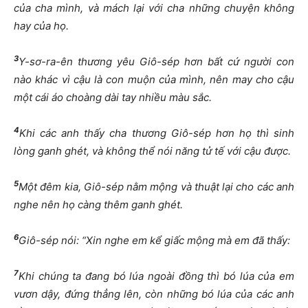
của cha mình, và mách lại với cha những chuyện không
hay của họ.
3
Y-sơ-ra-ên thương yêu Giô-sép hơn bất cứ người con
nào khác vì cậu là con muộn của mình, nên may cho cậu
một cái áo choàng dài tay nhiều màu sắc.
4
Khi các anh thấy cha thương Giô-sép hơn họ thì sinh
lòng ganh ghét, và không thể nói năng tử tế với cậu được.
5
Một đêm kia, Giô-sép nằm mộng và thuật lại cho các anh
nghe nên họ càng thêm ganh ghét.
6
Giô-sép nói: “Xin nghe em kể giấc mộng mà em đã thấy:
7
Khi chúng ta đang bó lúa ngoài đồng thì bó lúa của em
vươn dậy, đứng thẳng lên, còn những bó lúa của các anh