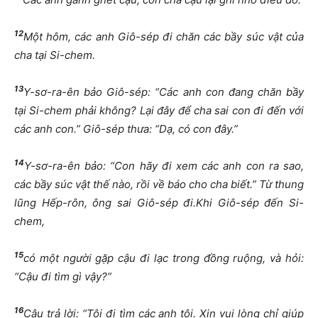
12
Một hôm, các anh Giô-sép đi chăn các bầy súc vật của
cha tại Si-chem.
13
Y-sơ-ra-ên bảo Giô-sép: “Các anh con đang chăn bầy
tại Si-chem phải không? Lại đây để cha sai con đi đến với
các anh con.” Giô-sép thưa: “Dạ, có con đây.”
14
Y-sơ-ra-ên bảo: “Con hãy đi xem các anh con ra sao,
các bầy súc vật thế nào, rồi về báo cho cha biết.” Từ thung
lũng Hếp-rôn, ông sai Giô-sép đi.Khi Giô-sép đến Si-
chem,
15
có một người gặp cậu đi lạc trong đồng ruộng, và hỏi:
“Cậu đi tìm gì vậy?”
16
Cậu trả lời: “Tôi đi tìm các anh tôi. Xin vui lòng chỉ giúp