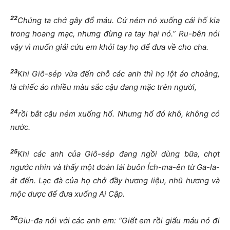
22
Chúng ta chớ gây đổ máu. Cứ ném nó xuống cái hố kia
trong hoang mạc, nhưng đừng ra tay hại nó.” Ru-bên nói
vậy vì muốn giải cứu em khỏi tay họ để đưa về cho cha.
23
Khi Giô-sép vừa đến chỗ các anh thì họ lột áo choàng,
là chiếc áo nhiều màu sắc cậu đang mặc trên người,
24
rồi bắt cậu ném xuống hố. Nhưng hố đó khô, không có
nước.
25
Khi các anh của Giô-sép đang ngồi dùng bữa, chợt
ngước nhìn và thấy một đoàn lái buôn Ích-ma-ên từ Ga-la-
át đến. Lạc đà của họ chở đầy hương liệu, nhũ hương và
mộc dược để đưa xuống Ai Cập.
26
Giu-đa nói với các anh em: “Giết em rồi giấu máu nó đi