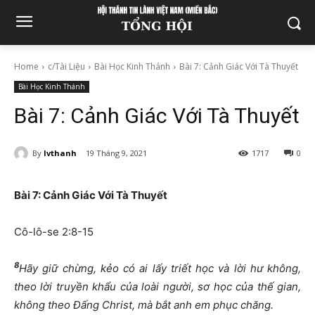
Home
c/Tài Liệu
Bài Học Kinh Thánh
Bài 7: Cảnh Giác Với Tà Thuyết
Bài Học Kinh Thánh
Bài 7: Cảnh Giác Với Tà Thuyết
By
lvthanh
19 Tháng 9, 2021
1717
0
Bài 7:
Cảnh Giác Với Tà Thuyết
Cô-lô-se 2:8-15
8
Hãy giữ chừng, kẻo có ai lấy triết học và lời hư không,
theo lời truyền khẩu của loài người, sơ học của thế gian,
không theo Đấng Christ, mà bắt anh em phục chăng
.