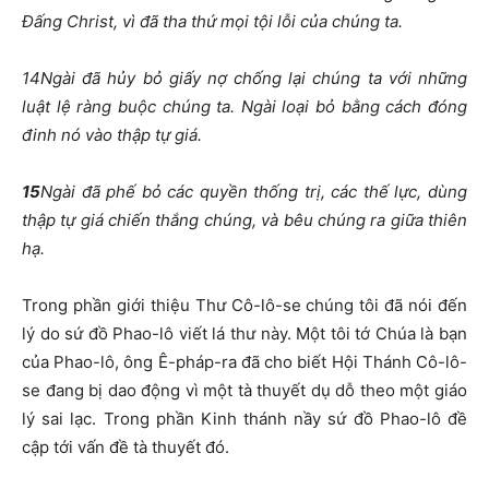
Đấng Christ, vì đã tha thứ mọi tội lỗi của chúng ta.
14
Ngài đã hủy bỏ giấy nợ chống lại chúng ta với những
luật lệ ràng buộc chúng ta. Ngài loại bỏ bằng cách đóng
đinh nó vào thập tự giá.
15
Ngài đã phế bỏ các quyền thống trị, các thế lực, dùng
thập tự giá chiến thắng chúng, và bêu chúng ra giữa thiên
hạ.
Trong phần giới thiệu Thư Cô-lô-se chúng tôi đã nói đến
lý do sứ đồ Phao-lô viết lá thư này. Một tôi tớ Chúa là bạn
của Phao-lô, ông Ê-pháp-ra đã cho biết Hội Thánh Cô-lô-
se đang bị dao động vì một tà thuyết dụ dỗ theo một giáo
lý sai lạc. Trong phần Kinh thánh nầy sứ đồ Phao-lô đề
cập tới vấn đề tà thuyết đó.