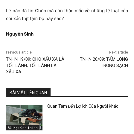
Lẽ nào đã tin Chúa mà còn thắc mắc về những lệ luật của
cõi xác thịt tạm bợ này sao?
Nguyễn Sinh
Previous article
Next article
TNHN 19/09: CHO XẤU XA LÀ
TNHN 20/09: TẤM LÒNG
TỐT LÀNH, TỐT LÀNH LÀ
TRONG SẠCH
XẤU XA
BÀI VIẾT LIÊN QUAN
Quan Tâm Đến Lợi Ích Của Người Khác
Bài Học Kinh Thánh