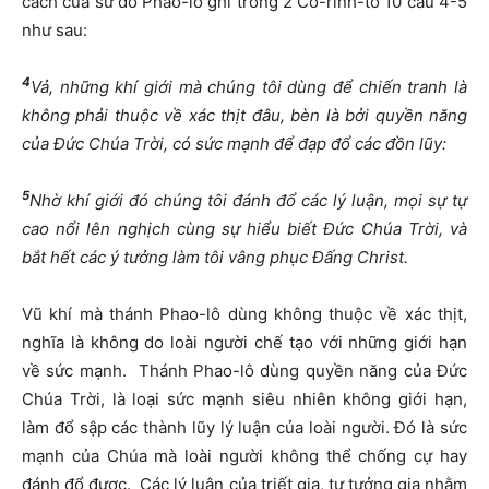
cách của sứ đồ Phao-lô ghi trong 2 Cô-rinh-tô 10 câu 4-5
như sau:
4
Vả, những khí giới mà chúng tôi dùng để chiến tranh là
không phải thuộc về xác thịt đâu, bèn là bởi quyền năng
của Đức Chúa Trời, có sức mạnh để đạp đổ các đồn lũy:
5
Nhờ khí giới đó chúng tôi đánh đổ các lý luận, mọi sự tự
cao nổi lên nghịch cùng sự hiểu biết Đức Chúa Trời, và
bắt hết các ý tưởng làm tôi vâng phục Đấng Christ.
Vũ khí mà thánh Phao-lô dùng không thuộc về xác thịt,
nghĩa là không do loài người chế tạo với những giới hạn
về sức mạnh. Thánh Phao-lô dùng quyền năng của Đức
Chúa Trời, là loại sức mạnh siêu nhiên không giới hạn,
làm đổ sập các thành lũy lý luận của loài người. Đó là sức
mạnh của Chúa mà loài người không thể chống cự hay
đánh đổ được. Các lý luận của triết gia, tư tưởng gia nhằm