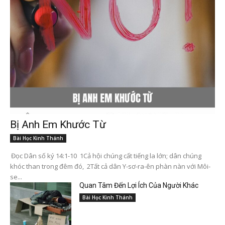
Bị Anh Em Khước Từ
Bài Học Kinh Thánh
Đọc Dân số ký 14:1-10 1Cả hội chúng cất tiếng la lớn; dân chúng
khóc than trong đêm đó, 2Tất cả dân Y-sơ-ra-ên phàn nàn với Môi-
se...
Quan Tâm Đến Lợi Ích Của Người Khác
Bài Học Kinh Thánh