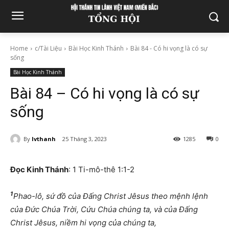
Home
c/Tài Liệu
Bài Học Kinh Thánh
Bài 84 - Có hi vọng là có sự
sống
Bài Học Kinh Thánh
Bài 84 – Có hi vọng là có sự
sống
By
lvthanh
25 Tháng 3, 2023
1285
0
Đọc Kinh Thánh
: 1 Ti-mô-thê 1:1-2
1
Phao-lô, sứ đồ của Đấng Christ Jêsus theo mệnh lệnh
của Đức Chúa Trời, Cứu Chúa chúng ta, và của Đấng
Christ Jêsus, niềm hi vọng của chúng ta,