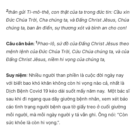
2
thân gửi Ti-mô-thê, con thật của ta trong đức tin: Cầu xin
Đức Chúa Trời, Cha chúng ta, và Đấng Christ Jêsus, Chúa
chúng ta, ban ân điển, sự thương xót và bình an cho con!
1
Câu căn bản
:
Phao-lô, sứ đồ của Đấng Christ Jêsus theo
mệnh lệnh của Đức Chúa Trời, Cứu Chúa chúng ta, và của
Đấng Christ Jêsus, niềm hi vọng của chúng ta,
Suy niệm
: Nhiều người than phiền là cuộc đời ngày nay
với biết bao khó khăn không còn hi vọng nào cả, nhất là
Dịch Bệnh Covid 19 kéo dài suốt mấy năm nay. Một bác sĩ
sau khi đi ngang qua dãy giường bệnh nhân, xem xét báo
cáo tình trạng người bệnh qua tờ giấy treo ở cuối giường
mỗi người, mà mỗi ngày người y tá vẫn ghi. Ông nói: “Còn
sức khỏe là còn hi vọng.”.