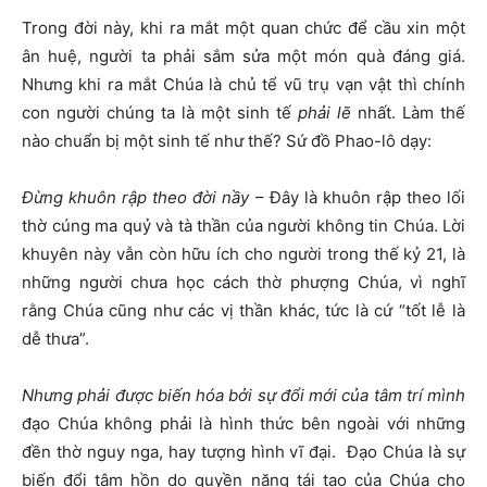
Trong đời này, khi ra mắt một quan chức để cầu xin một
ân huệ, người ta phải sắm sửa một món quà đáng giá.
Nhưng khi ra mắt Chúa là chủ tể vũ trụ vạn vật thì chính
con người chúng ta là một sinh tế
phải lẽ
nhất. Làm thế
nào chuẩn bị một sinh tế như thế? Sứ đồ Phao-lô dạy:
Đừng khuôn rập theo đời nầ
y
– Đây là khuôn rập theo lối
thờ cúng ma quỷ và tà thần của người không tin Chúa. Lời
khuyên này vẫn còn hữu ích cho người trong thế kỷ 21, là
những người chưa học cách thờ phượng Chúa, vì nghĩ
rằng Chúa cũng như các vị thần khác, tức là cứ “tốt lễ là
dễ thưa”.
Nhưng phải được biến hóa bởi sự đổi mới của tâm trí mình
đạo Chúa không phải là hình thức bên ngoài với những
đền thờ nguy nga, hay tượng hình vĩ đại. Đạo Chúa là sự
biến đổi tâm hồn do quyền năng tái tạo của Chúa cho