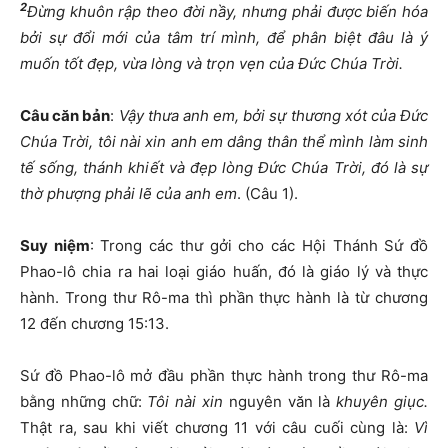
2
Đừng khuôn rập theo đời nầy, nhưng phải được biến hóa
bởi sự đổi mới của tâm trí mình, để phân biệt đâu là ý
muốn tốt đẹp, vừa lòng và trọn vẹn của Đức Chúa Trời.
Câu căn bản
:
Vậy thưa anh em, bởi sự thương xót của Đức
Chúa Trời, tôi nài xin anh em dâng thân thể mình làm sinh
tế sống, thánh khiết và đẹp lòng Đức Chúa Trời, đó là sự
thờ phượng phải lẽ của anh em
. (Câu 1).
Suy niệm
: Trong các thư gởi cho các Hội Thánh Sứ đồ
Phao-lô chia ra hai loại giáo huấn, đó là giáo lý và thực
hành. Trong thư Rô-ma thì phần thực hành là từ chương
12 đến chương 15:13.
Sứ đồ Phao-lô mở đầu phần thực hành trong thư Rô-ma
bằng những chữ:
Tôi nài xin
nguyên văn là
khuyên giục.
Thật ra, sau khi viết chương 11 với câu cuối cùng là:
Vì