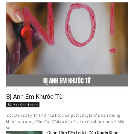
Bị Anh Em Khước Từ
Bài Học Kinh Thánh
Đọc Dân số ký 14:1-10 1Cả hội chúng cất tiếng la lớn; dân chúng
khóc than trong đêm đó, 2Tất cả dân Y-sơ-ra-ên phàn nàn với Môi-
se...
Quan Tâm Đến Lợi Ích Của Người Khác