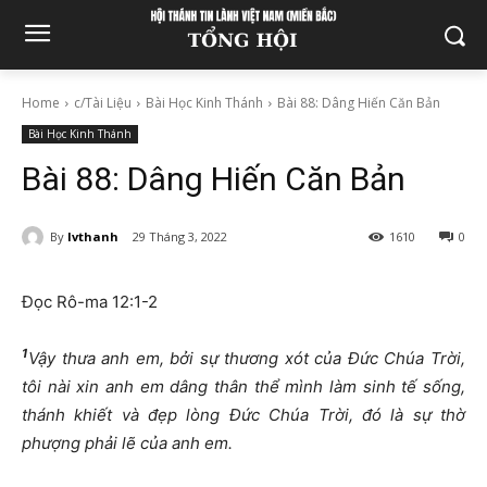
Home
c/Tài Liệu
Bài Học Kinh Thánh
Bài 88: Dâng Hiến Căn Bản
Bài Học Kinh Thánh
Bài 88: Dâng Hiến Căn Bản
By
lvthanh
29 Tháng 3, 2022
1610
0
Đọc Rô-ma 12:1-2
1
Vậy thưa anh em, bởi sự thương xót của Đức Chúa Trời,
tôi nài xin anh em dâng thân thể mình làm sinh tế sống,
thánh khiết và đẹp lòng Đức Chúa Trời, đó là sự thờ
phượng phải lẽ của anh em.