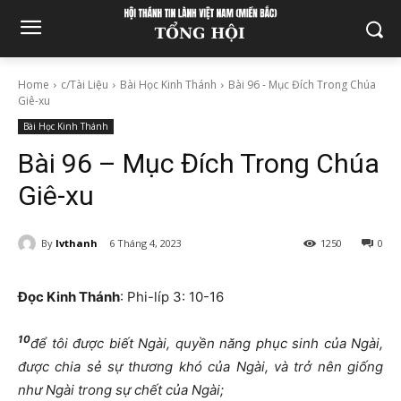
Home
c/Tài Liệu
Bài Học Kinh Thánh
Bài 96 - Mục Đích Trong Chúa
Giê-xu
Bài Học Kinh Thánh
Bài 96 – Mục Đích Trong Chúa
Giê-xu
By
lvthanh
6 Tháng 4, 2023
1250
0
Đọc Kinh Thánh
: Phi-líp 3: 10-16
10
để tôi được biết Ngài, quyền năng phục sinh của Ngài,
được chia sẻ sự thương khó của Ngài, và trở nên giống
như Ngài trong sự chết của Ngài;