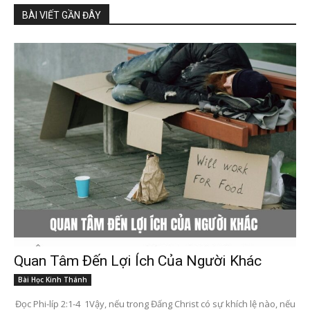
BÀI VIẾT GẦN ĐÂY
Quan Tâm Đến Lợi Ích Của Người Khác
Bài Học Kinh Thánh
Đọc Phi-líp 2:1-4 1Vậy, nếu trong Đấng Christ có sự khích lệ nào, nếu