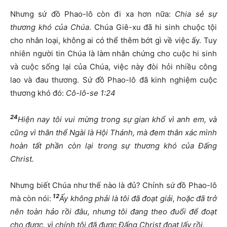
Nhưng sứ đồ Phao-lô còn đi xa hơn nữa:
Chia sẻ sự
thương khó của Chúa
. Chúa Giê-xu đã hi sinh chuộc tội
cho nhân loại, không ai có thể thêm bớt gì về việc ấy. Tuy
nhiên người tin Chúa là làm nhân chứng cho cuộc hi sinh
và cuộc sống lại của Chúa, việc này đòi hỏi nhiều công
lao và đau thương. Sứ đồ Phao-lô đã kinh nghiệm cuộc
thương khó đó:
Cô-lô-se 1:24
24
Hiện nay tôi vui mừng trong sự gian khổ vì anh em, và
cũng vì thân thể Ngài là Hội Thánh, mà đem thân xác mình
hoàn tất phần còn lại trong sự thương khó của Đấng
Christ.
Nhưng biết Chúa như thế nào là đủ? Chính sứ đồ Phao-lô
12
mà còn nói:
Ấy không phải là tôi đã đoạt giải, hoặc đã trở
nên toàn hảo rồi đâu, nhưng tôi đang theo đuổi để đoạt
cho được, vì chính tôi đã được Đấng Christ đoạt lấy rồi.