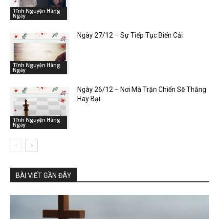
Tĩnh Nguyện Hàng
Ngày
Ngày 27/12 – Sự Tiếp Tục Biến Cải
Tĩnh Nguyện Hàng
Ngày
Ngày 26/12 – Nơi Mà Trận Chiến Sẽ Thắng
Hay Bại
Tĩnh Nguyện Hàng
Ngày
BÀI VIẾT GẦN ĐÂY