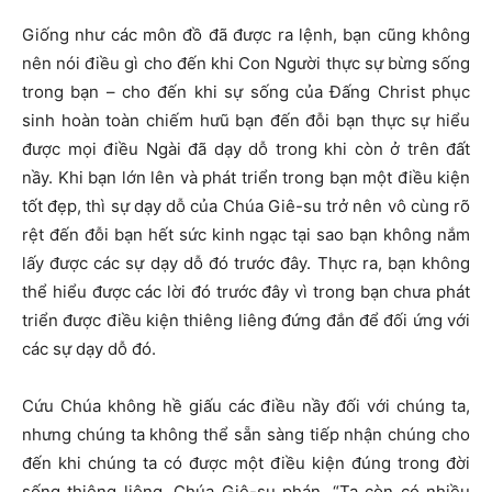
Giống như các môn đồ đã được ra lệnh, bạn cũng không
nên nói điều gì cho đến khi Con Người thực sự bừng sống
trong bạn – cho đến khi sự sống của Đấng Christ phục
sinh hoàn toàn chiếm hưũ bạn đến đỗi bạn thực sự hiểu
được mọi điều Ngài đã dạy dỗ trong khi còn ở trên đất
nầy. Khi bạn lớn lên và phát triển trong bạn một điều kiện
tốt đẹp, thì sự dạy dỗ của Chúa Giê-su trở nên vô cùng rõ
rệt đến đỗi bạn hết sức kinh ngạc tại sao bạn không nắm
lấy được các sự dạy dỗ đó trước đây. Thực ra, bạn không
thể hiểu được các lời đó trước đây vì trong bạn chưa phát
triển được điều kiện thiêng liêng đứng đắn để đối ứng với
các sự dạy dỗ đó.
Cứu Chúa không hề giấu các điều nầy đối với chúng ta,
nhưng chúng ta không thể sẵn sàng tiếp nhận chúng cho
đến khi chúng ta có được một điều kiện đúng trong đời
sống thiêng liêng. Chúa Giê-su phán, “Ta còn có nhiều