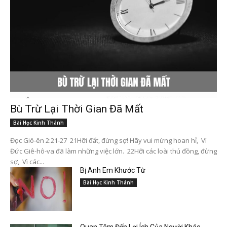
Bù Trừ Lại Thời Gian Đã Mất
Bài Học Kinh Thánh
Đọc Giô-ên 2:21-27 21Hỡi đất, đừng sợ! Hãy vui mừng hoan hỉ, Vì
Đức Giê-hô-va đã làm những việc lớn. 22Hỡi các loài thú đồng, đừng
sợ, Vì các...
Bị Anh Em Khước Từ
Bài Học Kinh Thánh
Quan Tâm Đến Lợi Ích Của Người Khác