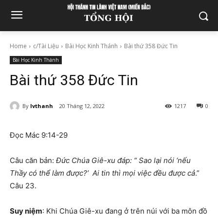
Home
c/Tài Liệu
Bài Học Kinh Thánh
Bài thứ 358 Đức Tin
Bài Học Kinh Thánh
Bài thứ 358 Đức Tin
By
lvthanh
20 Tháng 12, 2022
1217
0
Đọc Mác 9:14-29
Câu căn bản:
Đức Chúa Giê-xu đáp: “ Sao lại nói ‘nếu
Thầy có thể làm được?’ Ai tin thì mọi việc đều được cả
.”
Câu 23.
Suy niệm
: Khi Chúa Giê-xu đang ở trên núi với ba môn đồ