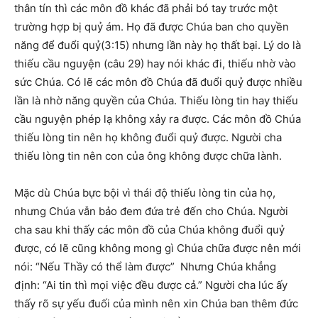
thân tín thì các môn đồ khác đã phải bó tay trước một
trường hợp bị quỷ ám. Họ đã được Chúa ban cho quyền
năng để đuổi quỷ(3:15) nhưng lần này họ thất bại. Lý do là
thiếu cầu nguyện (câu 29) hay nói khác đi, thiếu nhờ vào
sức Chúa. Có lẽ các môn đồ Chúa đã đuổi quỷ được nhiều
lần là nhờ năng quyền của Chúa. Thiếu lòng tin hay thiếu
cầu nguyện phép lạ không xảy ra được. Các môn đồ Chúa
thiếu lòng tin nên họ không đuổi quỷ được. Người cha
thiếu lòng tin nên con của ông không được chữa lành.
Mặc dù Chúa bực bội vì thái độ thiếu lòng tin của họ,
nhưng Chúa vẫn bảo đem đứa trẻ đến cho Chúa. Người
cha sau khi thấy các môn đồ của Chúa không đuổi quỷ
được, có lẽ cũng không mong gì Chúa chữa được nên mới
nói: “Nếu Thầy có thể làm được” Nhưng Chúa khẳng
định: “Ai tin thì mọi việc đều được cả.” Người cha lúc ấy
thấy rõ sự yếu đuối của mình nên xin Chúa ban thêm đức