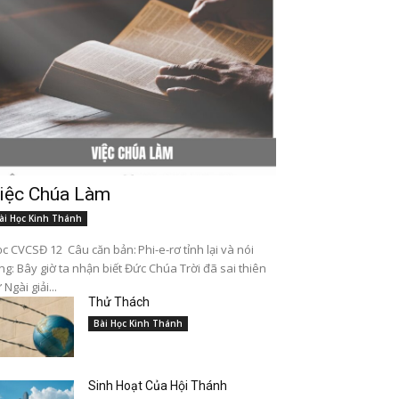
iệc Chúa Làm
ài Học Kinh Thánh
c CVCSĐ 12 Câu căn bản: Phi-e-rơ tỉnh lại và nói
ng: Bây giờ ta nhận biết Đức Chúa Trời đã sai thiên
 Ngài giải...
Thử Thách
Bài Học Kinh Thánh
Sinh Hoạt Của Hội Thánh