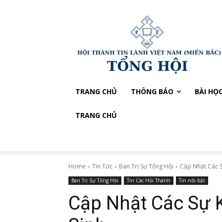
TRANG CHỦ
THÔNG BÁO
BÀI HỌ
TRANG CHỦ
Home
Tin Tức
Ban Trị Sự Tổng Hội
Cập Nhật Các 
Ban Trị Sự Tổng Hội
Tin Các Hội Thánh
Tin nổi bật
Cập Nhật Các Sự 