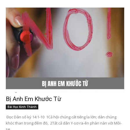
Bị Anh Em Khước Từ
Bài Học Kinh Thánh
Đọc Dân số ký 14:1-10 1Cả hội chúng cất tiếng la lớn; dân chúng
khóc than trong đêm đó, 2Tất cả dân Y-sơ-ra-ên phàn nàn với Môi-
se...