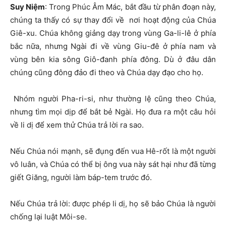
Suy Niệm
: Trong Phúc Âm Mác, bắt đầu từ phân đoạn này,
chúng ta thấy có sự thay đổi về nơi hoạt động của Chúa
Giê-xu. Chúa không giảng dạy trong vùng Ga-li-lê ở phía
bắc nữa, nhưng Ngài đi về vùng Giu-đê ở phía nam và
vùng bên kia sông Giô-đanh phía đông. Dù ở đâu dân
chúng cũng đông đảo đi theo và Chúa dạy đạo cho họ.
Nhóm người Pha-ri-si, như thường lệ cũng theo Chúa,
nhưng tìm mọi dịp để bắt bẻ Ngài. Họ đưa ra một câu hỏi
về li dị để xem thử Chúa trả lời ra sao.
Nếu Chúa nói mạnh, sẽ đụng đến vua Hê-rốt là một người
vô luân, và Chúa có thể bị ông vua này sát hại như đã từng
giết Giăng, người làm báp-tem trước đó.
Nếu Chúa trả lời: được phép li dị, họ sẽ bảo Chúa là người
chống lại luật Môi-se.