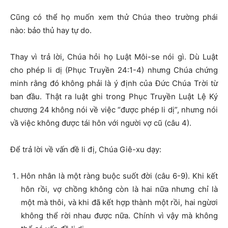
Cũng có thể họ muốn xem thử Chúa theo trường phái
nào: bảo thủ hay tự do.
Thay vì trả lời, Chúa hỏi họ Luật Môi-se nói gì. Dù Luật
cho phép li dị (Phục Truyền 24:1-4) nhưng Chúa chứng
minh rằng đó không phải là ý định của Đức Chúa Trời từ
ban đầu. Thật ra luật ghi trong Phục Truyền Luật Lệ Ký
chương 24 không nói về việc “được phép li dị”, nhưng nói
vầ việc không được tái hôn với người vợ cũ (câu 4).
Để trả lời về vấn đề li đị, Chúa Giê-xu dạy:
Hôn nhân là một ràng buộc suốt đời (câu 6-9). Khi kết
hôn rồi, vợ chồng không còn là hai nữa nhưng chỉ là
một mà thôi, và khi đã kết hợp thành một rồi, hai ngừơi
không thể rời nhau được nữa. Chính vì vậy mà không