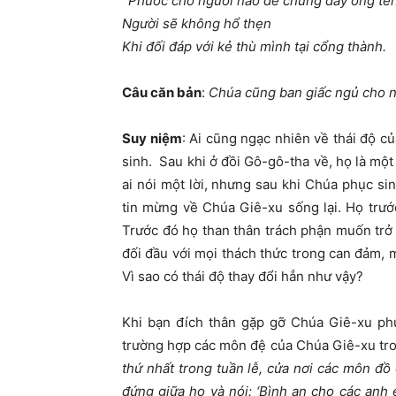
Phước cho người nào để chúng đầy ống tên
Người sẽ không hổ thẹn
Khi đối đáp với kẻ thù mình tại cổng thành.
Câu căn bản
:
Chúa cũng ban giấc ngủ cho 
Suy niệm
: Ai cũng ngạc nhiên về thái độ 
sinh. Sau khi ở đồi Gô-gô-tha về, họ là một
ai nói một lời, nhưng sau khi Chúa phục si
tin mừng về Chúa Giê-xu sống lại. Họ trước
Trước đó họ than thân trách phận muốn trở
đối đầu với mọi thách thức trong can đảm,
Vì sao có thái độ thay đổi hẳn như vậy?
Khi bạn đích thân gặp gỡ Chúa Giê-xu phụ
trường hợp các môn đệ của Chúa Giê-xu tron
thứ nhất trong tuần lễ, cửa nơi các môn đ
đứng giữa họ và nói: ‘Bình an cho các anh