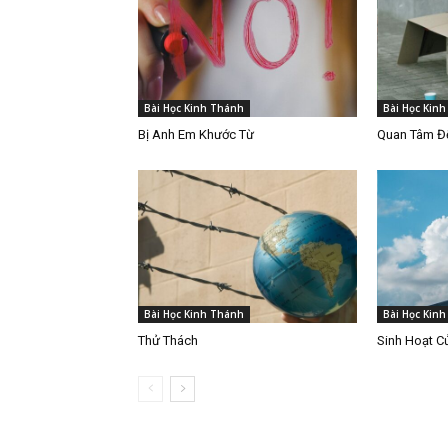
Bài Học Kinh Thánh
Bài Học Kin
Bị Anh Em Khước Từ
Quan Tâm Đế
Bài Học Kinh Thánh
Bài Học Kin
Thử Thách
Sinh Hoạt C