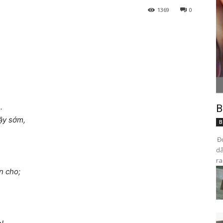
1369
0
.
B
ậy sớm,
B
Đọ
dâ
ra
n cho;