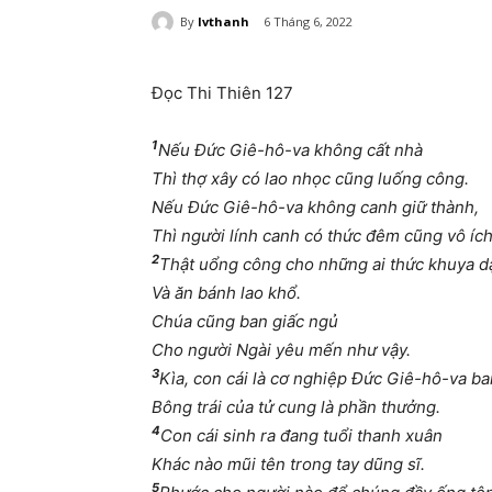
By
lvthanh
6 Tháng 6, 2022
Đọc Thi Thiên 127
1
Nếu Đức Giê-hô-va không cất nhà
Thì thợ xây có lao nhọc cũng luống công.
Nếu Đức Giê-hô-va không canh giữ thành,
Thì người lính canh có thức đêm cũng vô ích
2
Thật uổng công cho những ai thức khuya d
Và ăn bánh lao khổ.
Chúa cũng ban giấc ngủ
Cho người Ngài yêu mến như vậy.
3
Kìa, con cái là cơ nghiệp Đức Giê-hô-va ba
Bông trái của tử cung là phần thưởng.
4
Con cái sinh ra đang tuổi thanh xuân
Khác nào mũi tên trong tay dũng sĩ.
5