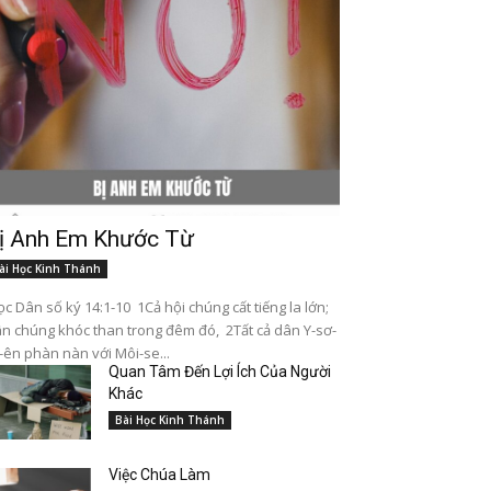
ị Anh Em Khước Từ
ài Học Kinh Thánh
c Dân số ký 14:1-10 1Cả hội chúng cất tiếng la lớn;
n chúng khóc than trong đêm đó, 2Tất cả dân Y-sơ-
-ên phàn nàn với Môi-se...
Quan Tâm Đến Lợi Ích Của Người
Khác
Bài Học Kinh Thánh
Việc Chúa Làm