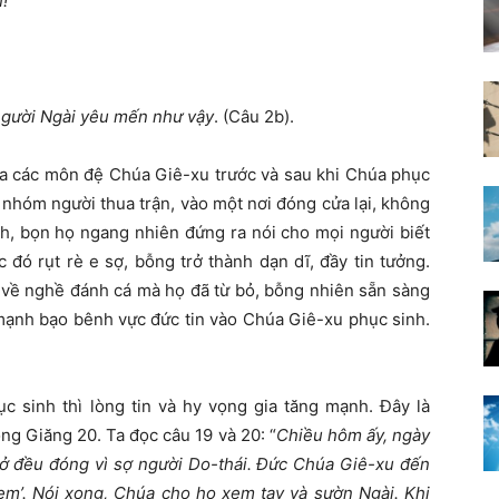
!
người Ngài yêu mến như vậy
. (Câu 2b).
của các môn đệ Chúa Giê-xu trước và sau khi Chúa phục
 nhóm người thua trận, vào một nơi đóng cửa lại, không
nh, bọn họ ngang nhiên đứng ra nói cho mọi người biết
 đó rụt rè e sợ, bỗng trở thành dạn dĩ, đầy tin tưởng.
 về nghề đánh cá mà họ đã từ bỏ, bỗng nhiên sẵn sàng
 mạnh bạo bênh vực đức tin vào Chúa Giê-xu phục sinh.
c sinh thì lòng tin và hy vọng gia tăng mạnh. Đây là
g Giăng 20. Ta đọc câu 19 và 20: “
Chiều hôm ấy, ngày
ồ ở đều đóng vì sợ người Do-thái. Đức Chúa Giê-xu đến
 em’. Nói xong, Chúa cho họ xem tay và sườn Ngài. Khi