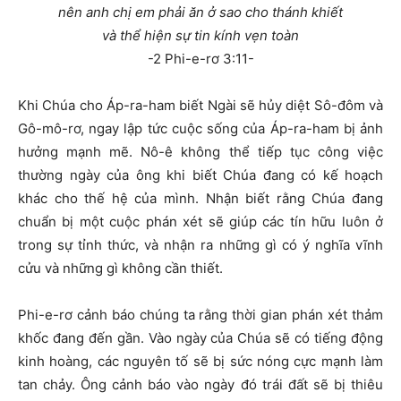
nên anh chị em phải ăn ở sao cho thánh khiết
và thể hiện sự tin kính vẹn toàn
-2 Phi-e-rơ 3:11-
Khi Chúa cho Áp-ra-ham biết Ngài sẽ hủy diệt Sô-đôm và
Gô-mô-rơ, ngay lập tức cuộc sống của Áp-ra-ham bị ảnh
hưởng mạnh mẽ. Nô-ê không thể tiếp tục công việc
thường ngày của ông khi biết Chúa đang có kế hoạch
khác cho thế hệ của mình. Nhận biết rằng Chúa đang
chuẩn bị một cuộc phán xét sẽ giúp các tín hữu luôn ở
trong sự tỉnh thức, và nhận ra những gì có ý nghĩa vĩnh
cửu và những gì không cần thiết.
Phi-e-rơ cảnh báo chúng ta rằng thời gian phán xét thảm
khốc đang đến gần. Vào ngày của Chúa sẽ có tiếng động
kinh hoàng, các nguyên tố sẽ bị sức nóng cực mạnh làm
tan chảy. Ông cảnh báo vào ngày đó trái đất sẽ bị thiêu