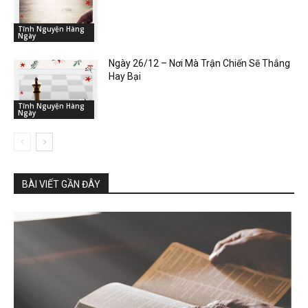
Tĩnh Nguyện Hàng
Ngày
Ngày 26/12 – Nơi Mà Trận Chiến Sẽ Thắng
Hay Bại
Tĩnh Nguyện Hàng
Ngày
BÀI VIẾT GẦN ĐÂY