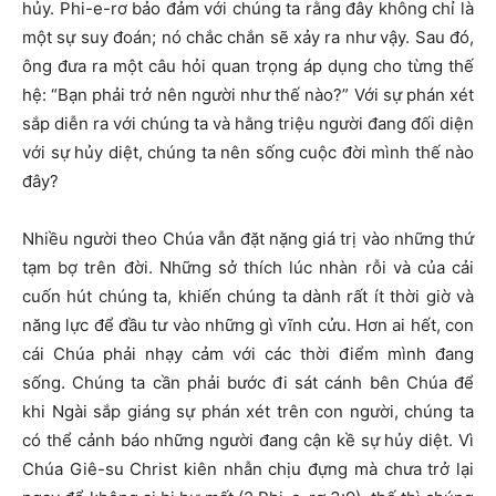
hủy. Phi-e-rơ bảo đảm với chúng ta rằng đây không chỉ là
một sự suy đoán; nó chắc chắn sẽ xảy ra như vậy. Sau đó,
ông đưa ra một câu hỏi quan trọng áp dụng cho từng thế
hệ: “Bạn phải trở nên người như thế nào?” Với sự phán xét
sắp diễn ra với chúng ta và hằng triệu người đang đối diện
với sự hủy diệt, chúng ta nên sống cuộc đời mình thế nào
đây?
Nhiều người theo Chúa vẫn đặt nặng giá trị vào những thứ
tạm bợ trên đời. Những sở thích lúc nhàn rỗi và của cải
cuốn hút chúng ta, khiến chúng ta dành rất ít thời giờ và
năng lực để đầu tư vào những gì vĩnh cửu. Hơn ai hết, con
cái Chúa phải nhạy cảm với các thời điểm mình đang
sống. Chúng ta cần phải bước đi sát cánh bên Chúa để
khi Ngài sắp giáng sự phán xét trên con người, chúng ta
có thể cảnh báo những người đang cận kề sự hủy diệt. Vì
Chúa Giê-su Christ kiên nhẫn chịu đựng mà chưa trở lại