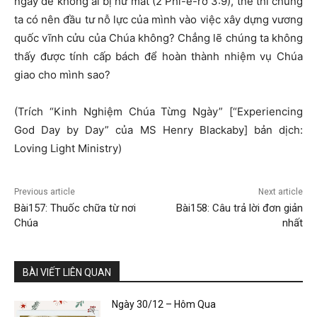
ngay để không ai bị hư mất (2 Phi-e-rơ 3:9), thế thì chúng
ta có nên đầu tư nỗ lực của mình vào việc xây dựng vương
quốc vĩnh cửu của Chúa không? Chẳng lẽ chúng ta không
thấy được tính cấp bách để hoàn thành nhiệm vụ Chúa
giao cho mình sao?
(Trích “Kinh Nghiệm Chúa Từng Ngày” [“Experiencing
God Day by Day” của MS Henry Blackaby] bản dịch:
Loving Light Ministry)
Previous article
Next article
Bài157: Thuốc chữa từ nơi
Bài158: Câu trả lời đơn giản
Chúa
nhất
BÀI VIẾT LIÊN QUAN
Ngày 30/12 – Hôm Qua