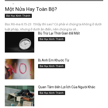
Một Nửa Hay Toàn Bộ?
Bài Học Kinh Thánh
Đọc Rô-ma 6:15-23 15Vậy thì sao? Có phải vì chúng ta không ở dưới
luật pháp, nhưng ở dưới ân điển, nên chúng ta sẽ...
Bù Trừ Lại Thời Gian Đã Mất
Bài Học Kinh Thánh
Bị Anh Em Khước Từ
Bài Học Kinh Thánh
Quan Tâm Đến Lợi Ích Của Người Khác
Bài Học Kinh Thánh