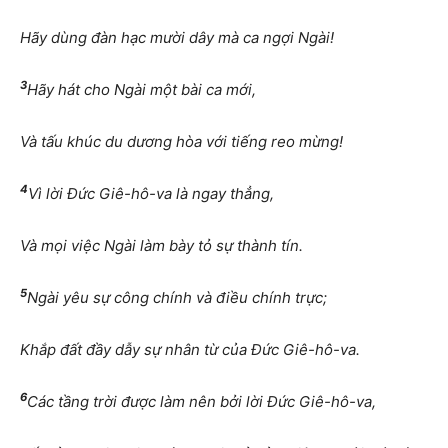
Hãy dùng đàn hạc mười dây mà ca ngợi Ngài!
3
Hãy hát cho Ngài một bài ca mới,
Và tấu khúc du dương hòa với tiếng reo mừng!
4
Vì lời Đức Giê-hô-va là ngay thẳng,
Và mọi việc Ngài làm bày tỏ sự thành tín.
5
Ngài yêu sự công chính và điều chính trực;
Khắp đất đầy dẫy sự nhân từ của Đức Giê-hô-va.
6
Các tầng trời được làm nên bởi lời Đức Giê-hô-va,