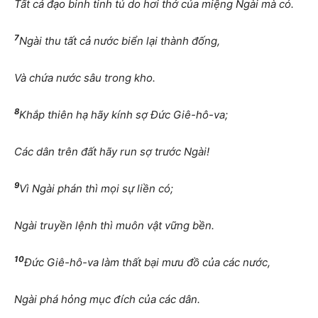
Tất cả đạo binh tinh tú do hơi thở của miệng Ngài mà có.
7
Ngài thu tất cả nước biển lại thành đống,
Và chứa nước sâu trong kho.
8
Khắp thiên hạ hãy kính sợ Đức Giê-hô-va;
Các dân trên đất hãy run sợ trước Ngài!
9
Vì Ngài phán thì mọi sự liền có;
Ngài truyền lệnh thì muôn vật vững bền.
10
Đức Giê-hô-va làm thất bại mưu đồ của các nước,
Ngài phá hỏng mục đích của các dân.