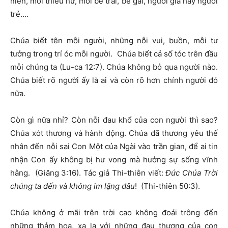
niên, mỗi thiếu nữ, mỗi bé trai, bé gái, người già hay người
trẻ….
Chúa biết tên mỗi người, những nỗi vui, buồn, mỗi tư
tưởng trong trí óc mỗi người. Chúa biết cả số tóc trên đầu
mỗi chúng ta (Lu-ca 12:7). Chúa không bỏ qua người nào.
Chúa biết rõ người ấy là ai và còn rõ hơn chính người đó
nữa.
Còn gì nữa nhỉ? Còn nỗi đau khổ của con người thì sao?
Chúa xót thương và hành động. Chúa đã thương yêu thế
nhân đến nỗi sai Con Một của Ngài vào trần gian, để ai tin
nhận Con ấy không bị hư vong mà hưởng sự sống vĩnh
hằng. (Giăng 3:16). Tác giả Thi-thiên viết:
Đức Chúa Trời
chúng ta đến và không im lặng đâu
! (Thi-thiên 50:3).
Chúa không ở mãi trên trời cao không đoái trông đến
những thảm họa, xa lạ với những đau thương của con