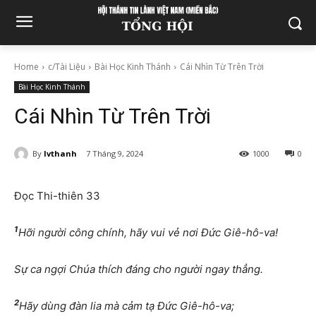
Home
c/Tài Liệu
Bài Học Kinh Thánh
Cái Nhìn Từ Trên Trời
Bài Học Kinh Thánh
Cái Nhìn Từ Trên Trời
By
lvthanh
7 Tháng 9, 2024
1000
0
Đọc Thi-thiên 33
1
Hỡi người công chính, hãy vui vẻ nơi Đức Giê-hô-va!
Sự ca ngợi Chúa thích đáng cho người ngay thẳng.
2
Hãy dùng đàn lia mà cảm tạ Đức Giê-hô-va;