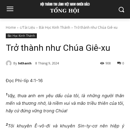
Home
c/Tài Liệu
Bài Học Kinh Thánh
Trở thành như Chúa Giê-xu
Bài Học Kinh Thánh
Trở thành như Chúa Giê-xu
By
lvthanh
8 Tháng 9, 2024
908
0
Đọc Phi-líp 4:1-16
1
Vậy, thưa anh em yêu dấu của tôi, là những người thân
mến và thương nhớ, là niềm vui và mão triều thiên của tôi,
hãy cứ đứng vững trong Chúa!
2
Tôi khuyên Ê-vô-đi và khuyên Sin-ty-cơ nên hiệp ý