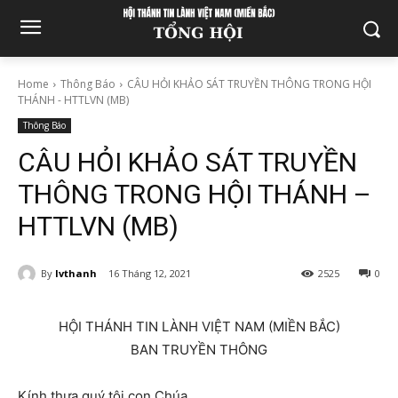
Home
Thông Báo
CÂU HỎI KHẢO SÁT TRUYỀN THÔNG TRONG HỘI
THÁNH - HTTLVN (MB)
Thông Báo
CÂU HỎI KHẢO SÁT TRUYỀN
THÔNG TRONG HỘI THÁNH –
HTTLVN (MB)
By
lvthanh
16 Tháng 12, 2021
2525
0
HỘI THÁNH TIN LÀNH VIỆT NAM (MIỀN BẮC)
BAN TRUYỀN THÔNG
Kính thưa quý tôi con Chúa,