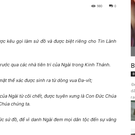
980
0
ượ
c kêu g
ọ
i làm s
ứ
đồ
và
đượ
c bi
ệ
t riêng cho Tin Lành
r
ướ
c qua các nhà tiên tri c
ủ
a Ngài trong Kinh Thánh.
B
B
m
ặ
t th
ể
xác
đượ
c sinh ra t
ừ
dòng vua
Đ
a-vít;
Đọ
dâ
 c
ủ
a Ngài t
ừ
cõi ch
ế
t,
đượ
c tuyên x
ư
ng là Con
Đứ
c Chúa
ra
Chúa chúng ta.
ứ
c s
ứ
đồ
,
để
vì danh Ngài
đ
em m
ọ
i dân t
ộ
c
đế
n s
ự
vâng