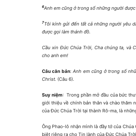
6
Anh em c
ũ
ng
ở
trong s
ố
nh
ữ
ng ng
ườ
i
đượ
c
7
Tôi kính g
ử
i
đế
n t
ấ
t c
ả
nh
ữ
ng ng
ườ
i yêu d
đượ
c g
ọ
i làm thánh
đồ
.
C
ầ
u xin
Đứ
c Chúa Tr
ờ
i, Cha chúng ta, và 
cho anh em!
Câu c
ă
n b
ả
n
:
Anh em c
ũ
ng
ở
trong s
ố
nh
Christ.
(Câu 6).
Suy ni
ệ
m
: Trong phần mở đầu của bức thư 
giới thiệu về chính bản thân và chào thăm 
của Đức Chúa Trời tại thành Rô-ma, là nhữn
Ông Phao-lô nhận mình là đầy tớ của Chúa
biệt riêng ra cho Tin lành của Đức Chúa Trời