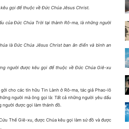
 kêu g
ọ
i
để
thu
ộ
c v
ề
Đứ
c Chúa Jêsus Christ.
ấ
u c
ủ
a
Đứ
c Chúa Tr
ờ
i t
ạ
i thành Rô-ma, là nh
ữ
ng ng
ườ
i
Chúa là
Đứ
c Chúa Jêsus Christ ban ân
đ
i
ể
n và bình an
ữ
ng ng
ườ
i
đượ
c kêu g
ọ
i
để
thu
ộ
c v
ề
Đứ
c Chúa Giê-xu
gởi cho các tín hữu Tin Lành ở Rô-ma, tác giả Phao-lô
những người mà ông gọi là: Tất cả những người yêu dấu
g người được gọi làm thánh đồ.
 Cứu Thế Giê-xu, được Chúa kêu gọi làm sứ đồ và được
.