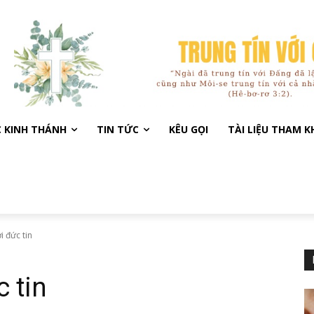
C KINH THÁNH
TIN TỨC
KÊU GỌI
TÀI LIỆU THAM 
 đức tin
 tin