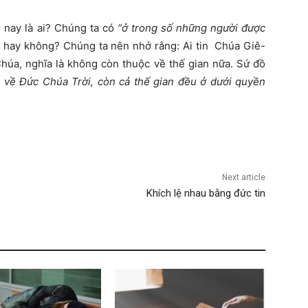
 nay là ai? Chúng ta có
“
ở
trong s
ố
nh
ữ
ng ng
ườ
i
đượ
c
”
hay không? Chúng ta nên nhớ rằng: Ai tin Chúa Giê-
húa, nghĩa là không còn thuộc về thế gian nữa. Sứ đồ
 v
ề
Đứ
c Chúa Tr
ờ
i, còn c
ả
th
ế
gian
đề
u
ở
d
ướ
i quy
ề
n
Next article
Khích lệ nhau bằng đức tin