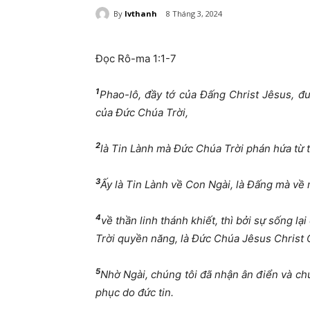
By
lvthanh
8 Tháng 3, 2024
Đọc Rô-ma 1:1-7
1
Phao-lô,
đầ
y t
ớ
c
ủ
a
Đấ
ng Christ Jêsus,
đ
c
ủ
a
Đứ
c Chúa Tr
ờ
i,
2
là Tin Lành mà
Đứ
c Chúa Tr
ờ
i phán h
ứ
a t
ừ
t
3
Ấ
y là Tin Lành v
ề
Con Ngài, là
Đấ
ng mà v
ề
4
v
ề
th
ầ
n linh thánh khi
ế
t, thì b
ở
i s
ự
s
ố
ng l
ạ
i
Tr
ờ
i quy
ề
n n
ă
ng, là
Đứ
c Chúa Jêsus Christ 
5
Nh
ờ
Ngài, chúng tôi
đ
ã nh
ậ
n ân
đ
i
ể
n và ch
ph
ụ
c do
đứ
c tin.