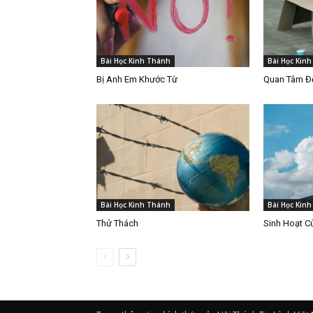
Bài Học Kinh Thánh
Bài Học Kin
Bị Anh Em Khước Từ
Quan Tâm Đế
Bài Học Kinh Thánh
Bài Học Kin
Thử Thách
Sinh Hoạt C