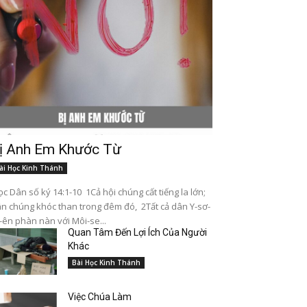
ị Anh Em Khước Từ
ài Học Kinh Thánh
c Dân số ký 14:1-10 1Cả hội chúng cất tiếng la lớn;
n chúng khóc than trong đêm đó, 2Tất cả dân Y-sơ-
-ên phàn nàn với Môi-se...
Quan Tâm Đến Lợi Ích Của Người
Khác
Bài Học Kinh Thánh
Việc Chúa Làm