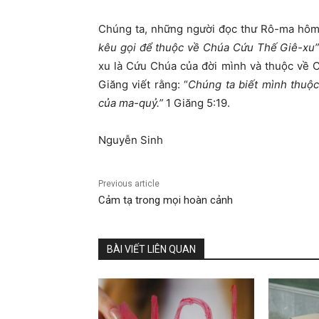
Chúng ta, những người đọc thư Rô-ma hôm
kêu g
ọ
i
để
thu
ộ
c v
ề
Chúa C
ứ
u Th
ế
Giê-xu
xu là Cứu Chúa của đời mình và thuộc về C
Giăng viết rằng: “
Chúng ta bi
ế
t mình thu
ộ
c
c
ủ
a ma-qu
ỷ
.”
1 Giăng 5:19.
Nguyễn Sinh
Previous article
Cảm tạ trong mọi hoàn cảnh
BÀI VIẾT LIÊN QUAN