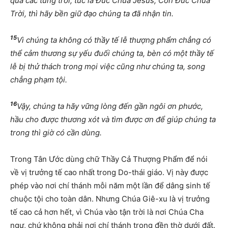
qua các từng trời, tức là Đức Chúa Jêsus, Con Đức Chúa
Trời, thì hãy bền giữ đạo chúng ta đã nhận tin.
15
Vì chúng ta không có thầy tế lễ thượng phẩm chẳng có
thể cảm thương sự yếu đuối chúng ta, bèn có một thầy tế
lễ bị thử thách trong mọi việc cũng như chúng ta, song
chẳng phạm tội.
16
Vậy, chúng ta hãy vững lòng đến gần ngôi ơn phước,
hầu cho được thương xót và tìm được ơn để giúp chúng ta
trong thì giờ có cần dùng.
Trong Tân Ước dùng chữ Thầy Cả Thượng Phẩm để nói
về vị trưởng tế cao nhất trong Do-thái giáo. Vị này được
phép vào nơi chí thánh mỗi năm một lần để dâng sinh tế
chuộc tội cho toàn dân. Nhưng Chúa Giê-xu là vị trưởng
tế cao cả hơn hết, vì Chúa vào tận trời là nơi Chúa Cha
ngự, chứ không phải nơi chí thánh trong đền thờ dưới đất.