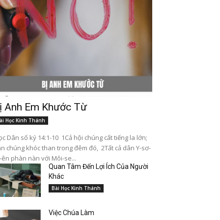
ị Anh Em Khước Từ
ài Học Kinh Thánh
c Dân số ký 14:1-10 1Cả hội chúng cất tiếng la lớn;
n chúng khóc than trong đêm đó, 2Tất cả dân Y-sơ-
-ên phàn nàn với Môi-se...
Quan Tâm Đến Lợi Ích Của Người
Khác
Bài Học Kinh Thánh
Việc Chúa Làm