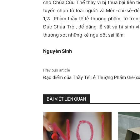
cho Chúa Cứu Thế thay vì bị thua bại liên ti
tuyển chọn từ loài người và Mên-chi-sê-đé
1,2: Phàm thầy tế lễ thượng phẩm, từ trong 
Đức Chúa Trời, để dâng lễ vật và hi sinh vì
thương xót những kẻ ngu dốt sai lầm.
Nguyễ
n Sinh
Previous article
Đặc điểm của Thầy Tế Lễ Thượng Phẩm Giê-x
BÀI VIẾT LIÊN QUAN