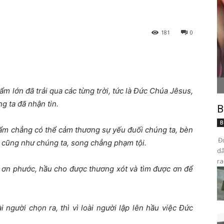
181
0
hẩm lớn đã trải qua các từng trời, tức là Đức Chúa Jêsus,
g ta đã nhận tin.
B
B
hẩm chẳng có thể cảm thương sự yếu đuối chúng ta, bèn
Đọ
ệc cũng như chúng ta, song chẳng phạm tội.
dâ
ra
 ơn phước, hầu cho được thương xót và tìm được ơn để
 người chọn ra, thì vì loài người lập lên hầu việc Đức