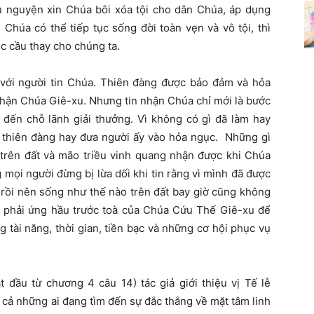
 nguyện xin Chúa bôi xóa tội cho dân Chúa, áp dụng
Chúa có thể tiếp tục sống đời toàn vẹn và vô tội, thì
c cầu thay cho chúng ta.
 với người tin Chúa. Thiên đàng được bảo đảm và hỏa
n nhận Chúa Giê-xu. Nhưng tin nhận Chúa chỉ mới là bước
 đến chỗ lãnh giải thưởng. Vì không có gì đã làm hay
i thiên đàng hay đưa người ấy vào hỏa ngục. Những gì
 trên đất và mão triều vinh quang nhận được khi Chúa
ọi người đừng bị lừa dối khi tin rằng vì mình đã được
 rồi nên sống như thế nào trên đất bay giờ cũng không
u phải ứng hầu trước toà của Chúa Cứu Thế Giê-xu để
 tài năng, thời gian, tiền bạc và những cơ hội phục vụ
 đầu từ chương 4 câu 14) tác giả giới thiệu vị Tế lễ
 cả những ai đang tìm đến sự đắc thắng về mặt tâm linh