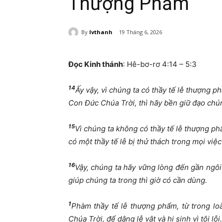
Thượng Phẩm
By
lvthanh
19 Tháng 6, 2026
Đọc Kinh thánh
: Hê-bơ-rơ 4:14 – 5:3
14
Ấy vậy, vì chúng ta có thầy tế lễ thượng p
Con Đức Chúa Trời, thì hãy bền giữ đạo chún
15
Vì chúng ta không có thầy tế lễ thượng p
có một thầy tế lễ bị thử thách trong mọi vi
16
Vậy, chúng ta hãy vững lòng đến gần ngôi
giúp chúng ta trong thì giờ có cần dùng.
1
Phàm thầy tế lễ thượng phẩm, từ trong loài
Chúa Trời, để dâng lễ vật và hi sinh vì tội lỗi.