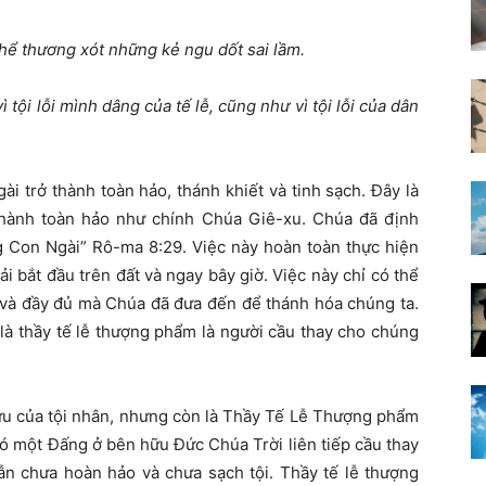
thể thương xót những kẻ ngu dốt sai lầm.
 tội lỗi mình dâng của tế lễ, cũng như vì tội lỗi của dân
ài trở thành toàn hảo, thánh khiết và tinh sạch. Đây là
thành toàn hảo như chính Chúa Giê-xu. Chúa đã định
g Con Ngài” Rô-ma 8:29. Việc này hoàn toàn thực hiện
i bắt đầu trên đất và ngay bây giờ. Việc này chỉ có thể
 và đầy đủ mà Chúa đã đưa đến để thánh hóa chúng ta.
là thầy tế lễ thượng phẩm là người cầu thay cho chúng
ứu của tội nhân, nhưng còn là Thầy Tế Lễ Thượng phẩm
có một Đấng ở bên hữu Đức Chúa Trời liên tiếp cầu thay
ẫn chưa hoàn hảo và chưa sạch tội. Thầy tế lễ thượng