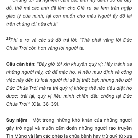
dỗ, thế mà các anh đã làm cho Giê-ru-sa-lem tràn ngập
giáo lý của mình, lại còn muốn cho máu Người ấy đổ lại
trên chúng tôi nữa chứ!”
29
Phi-e-rơ và các sứ đồ trả lời: “Thà phải vâng lời Đức
Chúa Trời còn hơn vâng lời người ta.
Câu căn bản
: “
Bây giờ tôi xin khuyên quý vị: Hãy tránh xa
những người này, cứ để mặc họ, vì nếu mưu định và công
việc nầy đến từ loài người thì sẽ bị thất bại; nhưng nếu bởi
Đức Chúa Trời mà ra thì quý vị không thể nào tiêu diệt họ
được; trái lại, quý vị liều mình chiến đấu chống lại Đức
Chúa Trời
.” (Câu 38-39).
Suy niệm
: Một trong những khó khăn của những người
gây trở ngại và muốn cấm đoán những người rao truyền
Tin Mừng và làm các phép lạ chữa bệnh hay trừ quỷ từ xưa