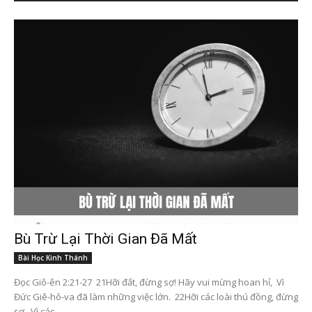
Bù Trừ Lại Thời Gian Đã Mất
Bài Học Kinh Thánh
Đọc Giô-ên 2:21-27 21Hỡi đất, đừng sợ! Hãy vui mừng hoan hỉ, Vì
Đức Giê-hô-va đã làm những việc lớn. 22Hỡi các loài thú đồng, đừng
sợ, Vì các...