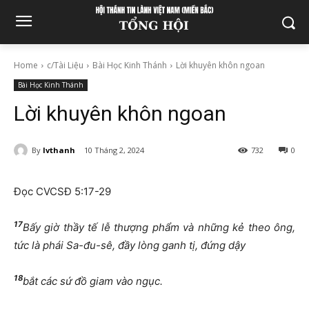
Home
c/Tài Liệu
Bài Học Kinh Thánh
Lời khuyên khôn ngoan
Bài Học Kinh Thánh
Lời khuyên khôn ngoan
By
lvthanh
10 Tháng 2, 2024
732
0
Đọc CVCSĐ 5:17-29
17
Bấy giờ thầy tế lễ thượng phẩm và những kẻ theo ông,
tức là phái Sa-đu-sê, đầy lòng ganh tị, đứng dậy
18
bắt các sứ đồ giam vào ngục.