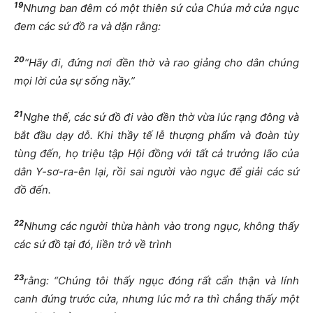
19
Nhưng ban đêm có một thiên sứ của Chúa mở cửa ngục
đem các sứ đồ ra và dặn rằng:
20
“Hãy đi, đứng nơi đền thờ và rao giảng cho dân chúng
mọi lời của sự sống nầy.”
21
Nghe thế, các sứ đồ đi vào đền thờ vừa lúc rạng đông và
bắt đầu dạy dỗ. Khi thầy tế lễ thượng phẩm và đoàn tùy
tùng đến, họ triệu tập Hội đồng với tất cả trưởng lão của
dân Y-sơ-ra-ên lại, rồi sai người vào ngục để giải các sứ
đồ đến.
22
Nhưng các người thừa hành vào trong ngục, không thấy
các sứ đồ tại đó, liền trở về trình
23
rằng: “Chúng tôi thấy ngục đóng rất cẩn thận và lính
canh đứng trước cửa, nhưng lúc mở ra thì chẳng thấy một