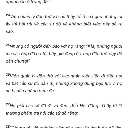
người nào ở trong đó.”
24
Viên quản lý đền thờ và các thầy tế lễ cả nghe những lời
ấy thì bối rối về các sứ đồ và không biết việc nầy sẽ ra
sao.
25
Nhưng có người đến báo với họ rằng: “Kìa, những người
mà các ông đã bỏ tù, bây giờ đang ở trong đền thờ dạy dỗ
dân chúng!”
26
Viên quản lý đền thờ với các nhân viên liền đi đến nơi
và bắt các sứ đồ dẫn đi, nhưng không dùng bạo lực vì họ
sợ bị dân chúng ném đá.
27
Họ giải các sứ đồ đi và đem đến Hội đồng. Thầy tế lễ
thượng phẩm tra hỏi các sứ đồ rằng:
28
“Chúng tôi đã nghiêm cấm các anh lấy danh đó để dạy