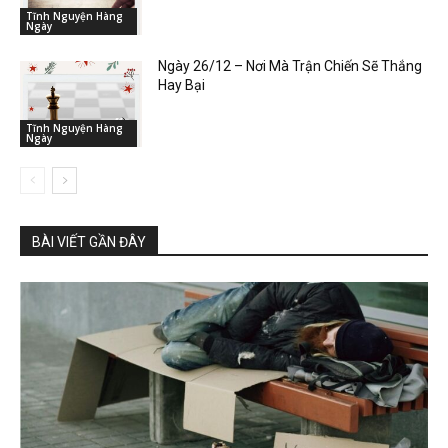
Tĩnh Nguyện Hàng
Ngày
Ngày 26/12 – Nơi Mà Trận Chiến Sẽ Thắng
Hay Bại
Tĩnh Nguyện Hàng
Ngày
BÀI VIẾT GẦN ĐÂY