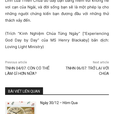
Linh của Thiên Chúa đổ đầy bạn bằng niềm vui không hề
vơi cạn của Ngài, và đời sống bạn sẽ là một phép lạ cho
những người chứng kiến bạn đương đầu với những thử
thách xảy đến.
(Trích “Kinh Nghiệm Chúa Từng Ngày” [“Experiencing
God Day by Day” của MS Henry Blackaby] bản dịch:
Loving Light Ministry)
Previous article
Next article
TNHN 04/07: CÒN CÓ THỂ
TNHN 06/07: TRỞ LẠI VỚI
LÀM GÌ HƠN NỮA?
CHÚA
BÀI VIẾT LIÊN QUAN
Ngày 30/12 – Hôm Qua