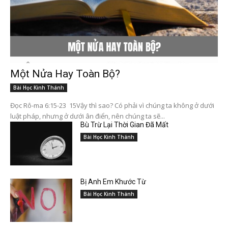
Một Nửa Hay Toàn Bộ?
Bài Học Kinh Thánh
Đọc Rô-ma 6:15-23 15Vậy thì sao? Có phải vì chúng ta không ở dưới
luật pháp, nhưng ở dưới ân điển, nên chúng ta sẽ...
Bù Trừ Lại Thời Gian Đã Mất
Bài Học Kinh Thánh
Bị Anh Em Khước Từ
Bài Học Kinh Thánh