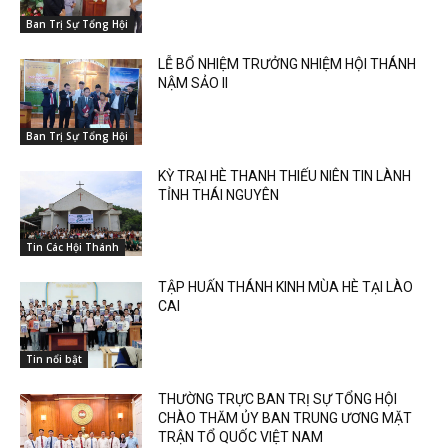
Ban Trị Sự Tổng Hội
LỄ BỔ NHIỆM TRƯỞNG NHIỆM HỘI THÁNH
NẬM SẢO II
Ban Trị Sự Tổng Hội
KỲ TRẠI HÈ THANH THIẾU NIÊN TIN LÀNH
TỈNH THÁI NGUYÊN
Tin Các Hội Thánh
TẬP HUẤN THÁNH KINH MÙA HÈ TẠI LÀO
CAI
Tin nổi bật
THƯỜNG TRỰC BAN TRỊ SỰ TỔNG HỘI
CHÀO THĂM ỦY BAN TRUNG ƯƠNG MẶT
TRẬN TỔ QUỐC VIỆT NAM