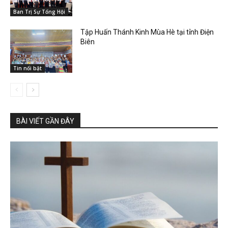
Ban Trị Sự Tổng Hội
Tập Huấn Thánh Kinh Mùa Hè tại tỉnh Điện
Biên
Tin nổi bật
BÀI VIẾT GẦN ĐÂY