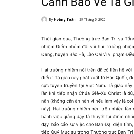
Cảnh Báo Về Tà G
By
Hoàng Tuấn
29 Tháng 5, 2020
Thời gian qua, Thường trực Ban Trị sự Tổn
nhiệm Điểm nhóm đối với hai Trưởng nhiệ
Đeng, huyện Bắc Hà, Lào Cai vì vi phạm Điều 
Hai trưởng nhiệm nói trên đã có liên hệ với 
điển.” Tà giáo này phát xuất từ Hàn Quốc, đ
cực tuyên truyền tại Việt Nam. Tà giáo này
lần khi tiếp nhận Chúa Giê-Xu Christ là đ
năn (không cần ăn năn vì nếu làm vậy là coi
này). Hai trưởng nhiệm nêu trên nhiều lần r
hành việc giảng dạy tà thuyết tại điểm nhóm.
dạy, báo cáo sự việc cho Ban Đại diện tỉnh,
tiếp Quý Mục sư trong Thường trực Ban Trị