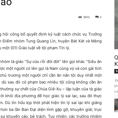
iáo
5896
0
g hội công bố quyết định kỷ luật cách chức vụ Trưởng
m Điểm nhóm Tung Quang Lìn, huyện Bát Xát và Mèng
một (01) Giáo luật về tội phạm Tín lý.
Q
nhóm tà giáo “Sự cứu rỗi đời đời” tên gọi khác “Siêu ân
K
ược một người có tên gọi là Nam cùng vợ và con gái tích
B
 chủ trương một người chỉ cần ăn năn tội duy nhất một
Đọ
ủ, dù sau đó có phạm bao nhiêu tội cũng không cần ăn
kh
 thường sự chết của Chúa Giê-Xu – lập luận của tà giáo
nà
ời khỏi địa phương để học giáo lý sai lạc, sau đó thực
 Dù tín hữu kịp thời phát hiện tín lý sai lạc khi giảng
 hơn ba lần Ban Đại diện tỉnh gặp gỡ, khuyên giải; trực
 sự khuyến cáo, bẻ trách. Tuy nhiên, các trưởng nhiệm