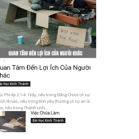
uan Tâm Đến Lợi Ích Của Người
hác
ài Học Kinh Thánh
c Phi-líp 2:1-4 1Vậy, nếu trong Đấng Christ có sự
ích lệ nào, nếu trong tình yêu thương có sự an ủi
o, nếu trong Thánh Linh...
Việc Chúa Làm
Bài Học Kinh Thánh