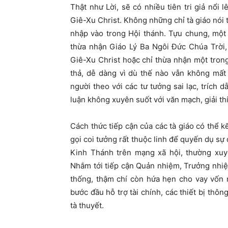
Thật như Lời, sẽ có nhiều tiên tri giả nổi
Giê-Xu Christ. Không những chỉ tà giáo nói 
nhập vào trong Hội thánh. Tựu chung, một 
thừa nhận Giáo Lý Ba Ngôi Đức Chúa Trời
Giê-Xu Christ hoặc chỉ thừa nhận một tro
thả, dễ dàng vì dù thế nào vẫn không mất
người theo với các tư tưởng sai lạc, trích 
luận không xuyên suốt với văn mạch, giải thí
Cách thức tiếp cận của các tà giáo có thể k
gọi coi tưởng rất thuộc linh để quyến dụ s
Kinh Thánh trên mạng xã hội, thường xuy
Nhắm tới tiếp cận Quản nhiệm, Trưởng nhi
thống, thậm chí còn hứa hẹn cho vay vốn 
bước đầu hỗ trợ tài chính, các thiết bị thô
tà thuyết.