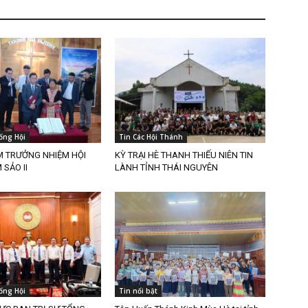
ổng Hội
Tin Các Hội Thánh
M TRƯỞNG NHIỆM HỘI
KỲ TRẠI HÈ THANH THIẾU NIÊN TIN
SẢO II
LÀNH TỈNH THÁI NGUYÊN
ổng Hội
Tin nổi bật