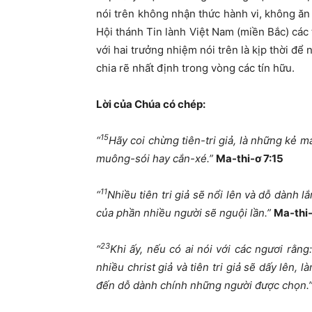
nói trên không nhận thức hành vi, không ăn 
Hội thánh Tin lành Việt Nam (miền Bắc) các tí
với hai trưởng nhiệm nói trên là kịp thời đ
chia rẽ nhất định trong vòng các tín hữu.
Lời của Chúa có chép:
15
“­­­­
Hãy coi chừng tiên-tri giả, là những kẻ m
muông-sói hay cắn-xé.”
Ma-thi-ơ 7:15
11
“­­
Nhiều tiên tri giả sẽ nổi lên và dỗ dành l
của phần nhiều người sẽ nguội lần.”
Ma-thi-
23
“
Khi ấy, nếu có ai nói với các ngươi rằng
nhiều christ giả và tiên tri giả sẽ dấy lên,
đến dỗ dành chính những người được chọn.