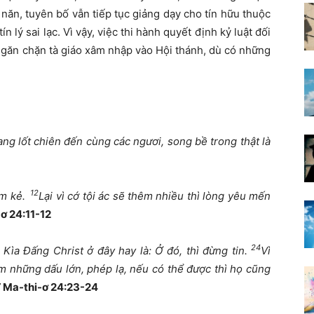
năn, tuyên bố vẫn tiếp tục giảng dạy cho tín hữu thuộc
n lý sai lạc. Vì vậy, việc thi hành quyết định kỷ luật đối
ể ngăn chặn tà giáo xâm nhập vào Hội thánh, dù có những
ang lốt chiên đến cùng các ngươi, song bề trong thật là
12
ắm kẻ.
Lại vì cớ tội ác sẽ thêm nhiều thì lòng yêu mến
ơ 24:11-12
24
: Kìa Đấng Christ ở đây hay là: Ở đó, thì đừng tin.
Vì
 làm những dấu lớn, phép lạ, nếu có thể được thì họ cũng
”
Ma-thi-ơ 24:23-24