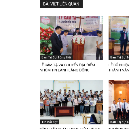
BÀI VIẾT LIÊN QUAN
Ban Trị Sự Tổng Hội
Ban Trị Sự T
LỄ CẢM TẠ VÀ CHUYỂN ĐỊA ĐIỂM
LỄ BỔ NHIỆ
NHÓM TIN LÀNH LÀNG ĐỒNG
THÁNH NẬM 
Tin nổi bật
Ban Trị Sự T