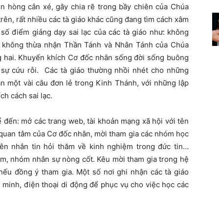
 lên hòng cắn xé, gây chia rẽ trong bầy chiên của Chúa
trên, rất nhiều các tà giáo khác cũng đang tìm cách xâm
số điểm giảng dạy sai lạc của các tà giáo như: không
, không thừa nhận Thần Tánh và Nhân Tánh của Chúa
ng hai. Khuyến khích Cơ đốc nhân sống đời sống buông
 sự cứu rỗi. Các tà giáo thường nhồi nhét cho những
dẫn một vài câu đơn lẻ trong Kinh Thánh, với những lập
ch cách sai lạc.
ể đến: mở các trang web, tài khoản mạng xã hội với tên
ự quan tâm của Cơ đốc nhân, mời tham gia các nhóm học
ên nhắn tin hỏi thăm về kinh nghiệm trong đức tin…
ệm, nhóm nhân sự nòng cốt. Kêu mời tham gia trong hệ
nếu đồng ý tham gia. Một số nơi ghi nhận các tà giáo
ng minh, điện thoại di động để phục vụ cho việc học các