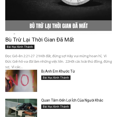
Bù Trừ Lại Thời Gian Đã Mất
Bài Học Kinh Thánh
Đọc Giô-ên 2:21-27 21Hỡi đất, đừng sợ! Hãy vui mừng hoan hỉ, Vì
Đức Giê-hô-va đã làm những việc lớn. 22Hỡi các loài thú đồng, đừng
sợ, Vì các...
Bị Anh Em Khước Từ
Bài Học Kinh Thánh
Quan Tâm Đến Lợi Ích Của Người Khác
Bài Học Kinh Thánh