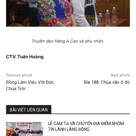
Truyền đạo Hàng A Cao và phu nhân.
CTV. Tuấn Hoàng
Previous article
Next article
Đồng Làm Việc Với Đức
Bài 188: Chúa vẫn ở đó
Chúa Trời
BÀI VIẾT LIÊN QUAN
LỄ CẢM TẠ VÀ CHUYỂN ĐỊA ĐIỂM NHÓM
TIN LÀNH LÀNG ĐỒNG