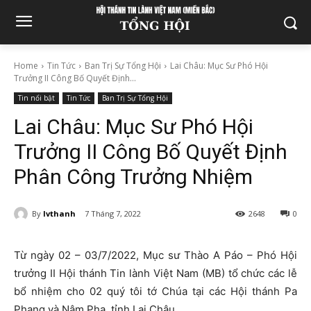
Home
Tin Tức
Ban Trị Sự Tổng Hội
Lai Châu: Mục Sư Phó Hội
Trưởng II Công Bố Quyết Định...
Tin nổi bật
Tin Tức
Ban Trị Sự Tổng Hội
Lai Châu: Mục Sư Phó Hội
Trưởng II Công Bố Quyết Định
Phân Công Trưởng Nhiệm
By
lvthanh
7 Tháng 7, 2022
2648
0
Từ ngày 02 – 03/7/2022, Mục sư Thào A Páo – Phó Hội
trưởng II Hội thánh Tin lành Việt Nam (MB) tổ chức các lễ
bổ nhiệm cho 02 quý tôi tớ Chúa tại các Hội thánh Pa
Phang và Nậm Pha, tỉnh Lai Châu.