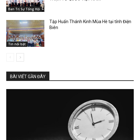
Ban Trị Sự Tổng Hội
Tập Huấn Thánh Kinh Mùa Hè tại tỉnh Điện
Biên
Tin nổi bật
BÀI VIẾT GẦN ĐÂY