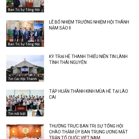
Ban Trị Sự Tổng Hội
LỄ BỔ NHIỆM TRƯỞNG NHIỆM HỘI THÁNH
NẬM SẢO II
Ban Trị Sự Tổng Hội
KỲ TRẠI HÈ THANH THIẾU NIÊN TIN LÀNH
TỈNH THÁI NGUYÊN
Tin Các Hội Thánh
TẬP HUẤN THÁNH KINH MÙA HÈ TẠI LÀO
CAI
Tin nổi bật
THƯỜNG TRỰC BAN TRỊ SỰ TỔNG HỘI
CHÀO THĂM ỦY BAN TRUNG ƯƠNG MẶT
TRẬN TỔ QUỐC VIỆT NAM