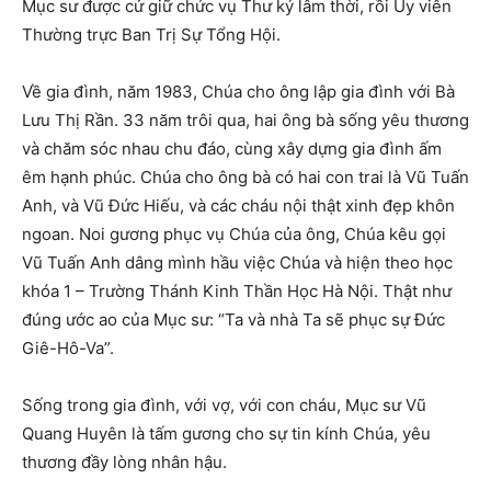
Mục sư được cử giữ chức vụ Thư ký lâm thời, rồi Ủy viên
Thường trực Ban Trị Sự Tổng Hội.
Về gia đình, năm 1983, Chúa cho ông lập gia đình với Bà
Lưu Thị Rần. 33 năm trôi qua, hai ông bà sống yêu thương
và chăm sóc nhau chu đáo, cùng xây dựng gia đình ấm
êm hạnh phúc. Chúa cho ông bà có hai con trai là Vũ Tuấn
Anh, và Vũ Đức Hiếu, và các cháu nội thật xinh đẹp khôn
ngoan. Noi gương phục vụ Chúa của ông, Chúa kêu gọi
Vũ Tuấn Anh dâng mình hầu việc Chúa và hiện theo học
khóa 1 – Trường Thánh Kinh Thần Học Hà Nội. Thật như
đúng ước ao của Mục sư: “Ta và nhà Ta sẽ phục sự Đức
Giê-Hô-Va”.
Sống trong gia đình, với vợ, với con cháu, Mục sư Vũ
Quang Huyên là tấm gương cho sự tin kính Chúa, yêu
thương đầy lòng nhân hậu.