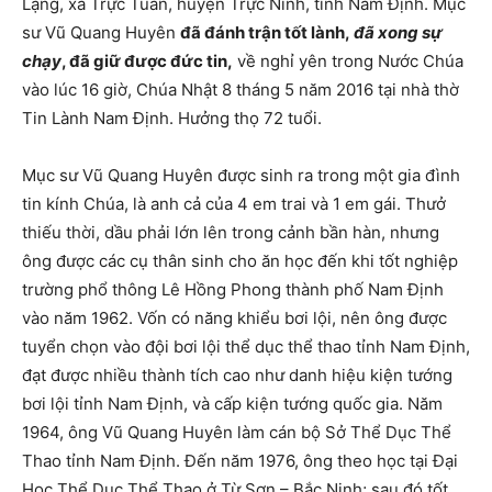
Lạng, xã Trực Tuấn, huyện Trực Ninh, tỉnh Nam Định. Mục
sư Vũ Quang Huyên
đã đánh trận tốt lành,
đã xong sự
chạy
, đã giữ được đức tin,
về nghỉ yên trong Nước Chúa
vào lúc 16 giờ, Chúa Nhật 8 tháng 5 năm 2016 tại nhà thờ
Tin Lành Nam Định. Hưởng thọ 72 tuổi.
Mục sư Vũ Quang Huyên được sinh ra trong một gia đình
tin kính Chúa, là anh cả của 4 em trai và 1 em gái. Thưở
thiếu thời, dầu phải lớn lên trong cảnh bần hàn, nhưng
ông được các cụ thân sinh cho ăn học đến khi tốt nghiệp
trường phổ thông Lê Hồng Phong thành phố Nam Định
vào năm 1962. Vốn có năng khiểu bơi lội, nên ông được
tuyển chọn vào đội bơi lội thể dục thể thao tỉnh Nam Định,
đạt được nhiều thành tích cao như danh hiệu kiện tướng
bơi lội tỉnh Nam Định, và cấp kiện tướng quốc gia. Năm
1964, ông Vũ Quang Huyên làm cán bộ Sở Thể Dục Thể
Thao tỉnh Nam Định. Đến năm 1976, ông theo học tại Đại
Học Thể Dục Thể Thao ở Từ Sơn – Bắc Ninh; sau đó tốt