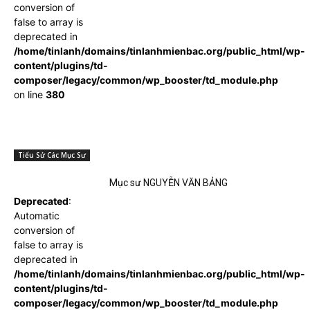
conversion of
false to array is
deprecated in
/home/tinlanh/domains/tinlanhmienbac.org/public_html/wp-
content/plugins/td-
composer/legacy/common/wp_booster/td_module.php
on line
380
Tiểu Sử Các Mục Sư
Mục sư NGUYỄN VĂN BẢNG
Deprecated
:
Automatic
conversion of
false to array is
deprecated in
/home/tinlanh/domains/tinlanhmienbac.org/public_html/wp-
content/plugins/td-
composer/legacy/common/wp_booster/td_module.php