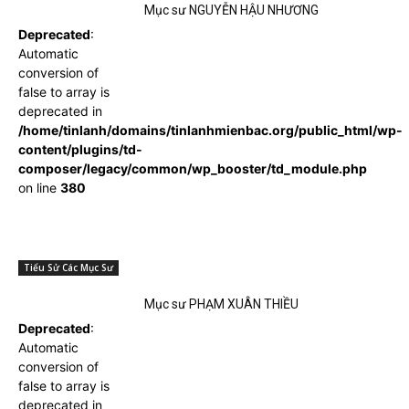
Mục sư NGUYỄN HẬU NHƯƠNG
Deprecated
:
Automatic
conversion of
false to array is
deprecated in
/home/tinlanh/domains/tinlanhmienbac.org/public_html/wp-
content/plugins/td-
composer/legacy/common/wp_booster/td_module.php
on line
380
Tiểu Sử Các Mục Sư
Mục sư PHẠM XUÂN THIỀU
Deprecated
:
Automatic
conversion of
false to array is
deprecated in