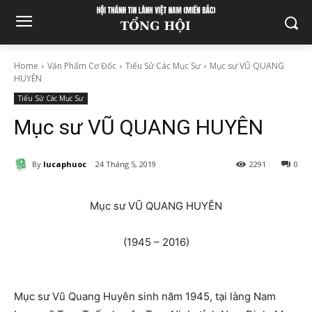
Home
Văn Phẩm Cơ Đốc
Tiểu Sử Các Mục Sư
Mục sư VŨ QUANG
HUYÊN
Tiểu Sử Các Mục Sư
Mục sư VŨ QUANG HUYÊN
By
lucaphuoc
24 Tháng 5, 2019
2291
0
Mục sư VŨ QUANG HUYÊN
(1945 – 2016)
Mục sư Vũ Quang Huyên sinh năm 1945, tại làng Nam