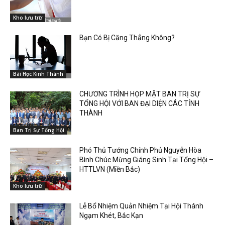
Kho lưu trữ
Bạn Có Bị Căng Thẳng Không?
Bài Học Kinh Thánh
CHƯƠNG TRÌNH HỌP MẶT BAN TRỊ SỰ
TỔNG HỘI VỚI BAN ĐẠI DIỆN CÁC TỈNH
THÀNH
Ban Trị Sự Tổng Hội
Phó Thủ Tướng Chính Phủ Nguyễn Hòa
Bình Chúc Mừng Giáng Sinh Tại Tổng Hội –
HTTLVN (Miền Bắc)
Kho lưu trữ
Lễ Bổ Nhiệm Quản Nhiệm Tại Hội Thánh
Ngạm Khét, Bắc Kạn