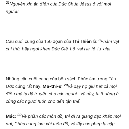
21
Nguyền xin ân điển của Đức Chúa Jêsus ở với mọi
người!
6
Câu cuối cùng của 150 đọan của
Thi Thiên
là:
Phàm vật
chi thở, hãy ngợi khen Đức Giê-hô-va! Ha-lê-lu-gia!
Những câu cuối cùng của bốn sách Phúc âm trong Tân
20
Ước cũng rất hay:
Ma-thi-ơ
:
và dạy họ giữ hết cả mọi
điều mà ta đã truyền cho các ngươi.
Và nầy, ta thường ở
cùng các ngươi luôn cho đến tận thế.
20
Mác
:
Về phần các môn đồ, thì đi ra giảng đạo khắp mọi
nơi, Chúa cùng làm với môn đồ, và lấy các phép lạ cặp