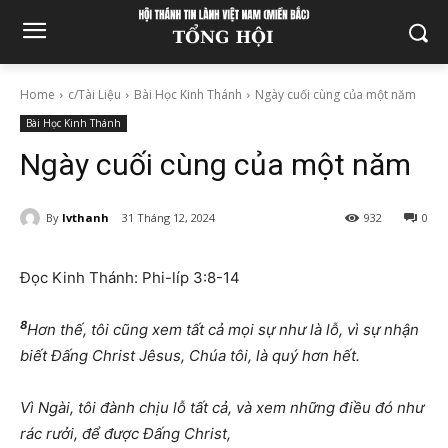
Home
c/Tài Liệu
Bài Học Kinh Thánh
Ngày cuối cùng của một năm
Bài Học Kinh Thánh
Ngày cuối cùng của một năm
By
lvthanh
31 Tháng 12, 2024
932
0
Đọc Kinh Thánh: Phi-líp 3:8-14
8
Hơn thế, tôi cũng xem tất cả mọi sự như là lỗ, vì sự nhận
biết Đấng Christ Jêsus, Chúa tôi, là quý hơn hết.
Vì Ngài, tôi đành chịu lỗ tất cả, và xem những điều đó như
rác rưởi, để được Đấng Christ,