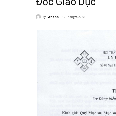
Đốc Giáo Dục
By
lvthanh
10 Tháng 9, 2020