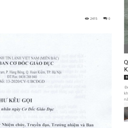
2415
0
Q
K
B
Đọ
kh
nà