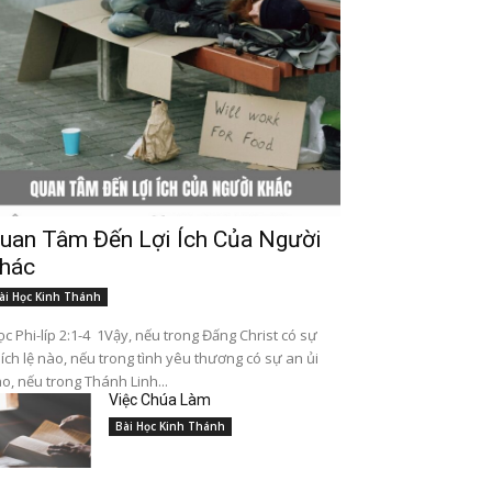
uan Tâm Đến Lợi Ích Của Người
hác
ài Học Kinh Thánh
c Phi-líp 2:1-4 1Vậy, nếu trong Đấng Christ có sự
ích lệ nào, nếu trong tình yêu thương có sự an ủi
o, nếu trong Thánh Linh...
Việc Chúa Làm
Bài Học Kinh Thánh