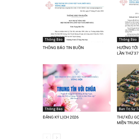
Thông Báo
Thông Báo
THÔNG BÁO TIN BUỒN
HƯỚNG TỚI 
LẦN THỨ 3
Thông Báo
Ban Trị Sự T
ĐĂNG KÝ LỊCH 2026
THƯ KÊU G
MIỀN TRUN