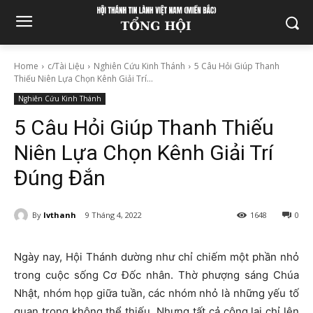
Home
c/Tài Liệu
Nghiên Cứu Kinh Thánh
5 Câu Hỏi Giúp Thanh
Thiếu Niên Lựa Chọn Kênh Giải Trí...
Nghiên Cứu Kinh Thánh
5 Câu Hỏi Giúp Thanh Thiếu
Niên Lựa Chọn Kênh Giải Trí
Đúng Đắn
By
lvthanh
9 Tháng 4, 2022
1648
0
Ngày nay, Hội Thánh dường như chỉ chiếm một phần nhỏ
trong cuộc sống Cơ Đốc nhân. Thờ phượng sáng Chúa
Nhật, nhóm họp giữa tuần, các nhóm nhỏ là những yếu tố
quan trọng không thể thiếu. Nhưng tất cả cộng lại chỉ lên