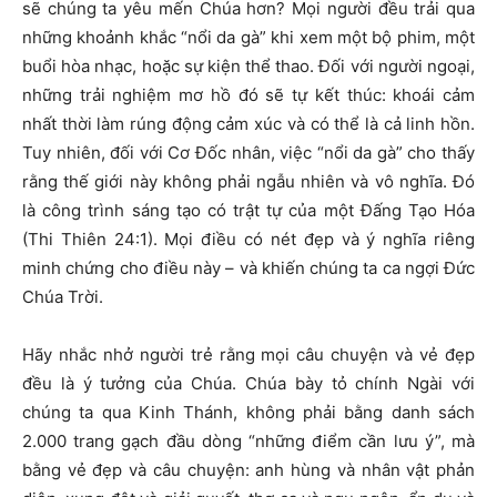
sẽ chúng ta yêu mến Chúa hơn? Mọi người đều trải qua
những khoảnh khắc “nổi da gà” khi xem một bộ phim, một
buổi hòa nhạc, hoặc sự kiện thể thao. Đối với người ngoại,
những trải nghiệm mơ hồ đó sẽ tự kết thúc: khoái cảm
nhất thời làm rúng động cảm xúc và có thể là cả linh hồn.
Tuy nhiên, đối với Cơ Đốc nhân, việc “nổi da gà” cho thấy
rằng thế giới này không phải ngẫu nhiên và vô nghĩa. Đó
là công trình sáng tạo có trật tự của một Đấng Tạo Hóa
(Thi Thiên 24:1). Mọi điều có nét đẹp và ý nghĩa riêng
minh chứng cho điều này – và khiến chúng ta ca ngợi Đức
Chúa Trời.
Hãy nhắc nhở người trẻ rằng mọi câu chuyện và vẻ đẹp
đều là ý tưởng của Chúa. Chúa bày tỏ chính Ngài với
chúng ta qua Kinh Thánh, không phải bằng danh sách
2.000 trang gạch đầu dòng “những điểm cần lưu ý”, mà
bằng vẻ đẹp và câu chuyện: anh hùng và nhân vật phản