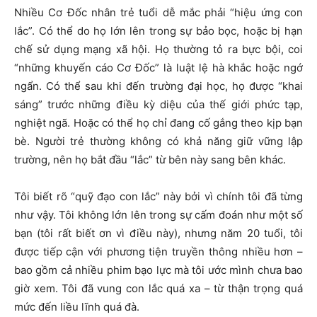
Nhiều Cơ Đốc nhân trẻ tuổi dễ mắc phải “hiệu ứng con
lắc”. Có thể do họ lớn lên trong sự bảo bọc, hoặc bị hạn
chế sử dụng mạng xã hội. Họ thường tỏ ra bực bội, coi
“những khuyến cáo Cơ Đốc” là luật lệ hà khắc hoặc ngớ
ngẩn. Có thể sau khi đến trường đại học, họ được “khai
sáng” trước những điều kỳ diệu của thế giới phức tạp,
nghiệt ngã. Hoặc có thể họ chỉ đang cố gắng theo kịp bạn
bè. Người trẻ thường không có khả năng giữ vững lập
trường, nên họ bắt đầu “lắc” từ bên này sang bên khác.
Tôi biết rõ “quỹ đạo con lắc” này bởi vì chính tôi đã từng
như vậy. Tôi không lớn lên trong sự cấm đoán như một số
bạn (tôi rất biết ơn vì điều này), nhưng năm 20 tuổi, tôi
được tiếp cận với phương tiện truyền thông nhiều hơn –
bao gồm cả nhiều phim bạo lực mà tôi ước mình chưa bao
giờ xem. Tôi đã vung con lắc quá xa – từ thận trọng quá
mức đến liều lĩnh quá đà.