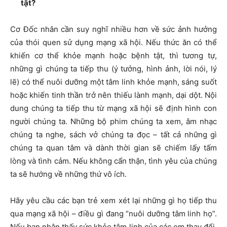
tật?
Cơ Đốc nhân cần suy nghĩ nhiều hơn về sức ảnh hưởng
của thói quen sử dụng mạng xã hội. Nếu thức ăn có thể
khiến cơ thể khỏe mạnh hoặc bệnh tật, thì tương tự,
những gì chúng ta tiếp thu (ý tưởng, hình ảnh, lời nói, lý
lẽ) có thể nuôi dưỡng một tâm linh khỏe mạnh, sáng suốt
hoặc khiến tinh thần trở nên thiếu lành mạnh, dại dột. Nội
dung chúng ta tiếp thu từ mạng xã hội sẽ định hình con
người chúng ta. Những bộ phim chúng ta xem, âm nhạc
chúng ta nghe, sách vở chúng ta đọc – tất cả những gì
chúng ta quan tâm và dành thời gian sẽ chiếm lấy tấm
lòng và tình cảm. Nếu không cẩn thận, tình yêu của chúng
ta sẽ hướng về những thứ vô ích.
Hãy yêu cầu các bạn trẻ xem xét lại những gì họ tiếp thu
qua mạng xã hội – điều gì đang “nuôi dưỡng tâm linh họ”.
Nếu bạn nhận thấy sức khỏe tâm linh của các em thay đổi,