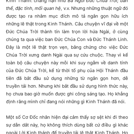
Kinh Thánh: chẳng hạn như
Ba Ngôi Đức Chúa Trời; bản
thể, đặc tính, mối quan hệ
, v.v. Nhưng những thuật ngữ đó
được tạo ra nhằm mục đích mô tả ngắn gọn hữu ích
những lẽ thật trong Kinh Thánh. Câu chuyện vĩ đại về một
Đức Chúa Trời thành tín làm trọn lời hứa Ngài, ở cùng
chúng ta qua việc ban Đức Chúa Con và Đức Thánh Linh.
Đây là một lẽ thật trọn vẹn, bằng chứng cho việc Đức
Chúa Trời xưng danh Ngài qua sự cứu chuộc. Thay vì kể
toàn bộ câu chuyện này mỗi khi suy ngẫm về danh tính
của Đức Chúa Trời, kể từ thời tổ phụ của Hội Thánh đầu
tiên đã bắt đầu sử dụng những từ ngắn gọn hơn, dễ
truyền tải hơn. Nhưng khi bắt đầu sử dụng hình thức này,
họ chưa bao giờ muốn được ghi công sáng tạo. Họ khẳng
định rằng mình chỉ đang nói những gì Kinh Thánh đã nói.
Một số Cơ Đốc nhân hiện đại cảm thấy sợ sệt khi đi theo
sự dẫn dắt này, họ không thích dùng bất cứ điều gì khác
ngoài Lời Kinh thánh để truyền tải lẽ thật Kinh Thánh. Họ