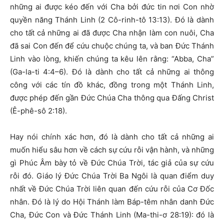
những ai được kéo đến với Cha bởi đức tin nơi Con nhờ
quyền năng Thánh Linh (2 Cô-rinh-tô 13:13). Đó là dành
cho tất cả những ai đã được Cha nhận làm con nuôi, Cha
đã sai Con đến để cứu chuộc chúng ta, và ban Đức Thánh
Linh vào lòng, khiến chúng ta kêu lên rằng: “Abba, Cha”
(Ga-la-ti 4:4–6). Đó là dành cho tất cả những ai thông
công với các tín đồ khác, đồng trong một Thánh Linh,
được phép đến gần Đức Chúa Cha thông qua Đấng Christ
(Ê-phê-sô 2:18).
Hay nói chính xác hơn, đó là dành cho tất cả những ai
muốn hiểu sâu hơn về cách sự cứu rỗi vận hành, và những
gì Phúc Âm bày tỏ về Đức Chúa Trời, tác giả của sự cứu
rỗi đó. Giáo lý Đức Chúa Trời Ba Ngôi là quan điểm duy
nhất về Đức Chúa Trời liên quan đến cứu rỗi của Cơ Đốc
nhân. Đó là lý do Hội Thánh làm Báp-têm nhân danh Đức
Cha, Đức Con và Đức Thánh Linh (Ma-thi-ơ 28:19): đó là