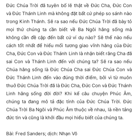
Đức Chúa Trời đã tuyên bố lẽ thật về Đức Cha, Đức Con
và Đức Thánh Linh mà không đặt bất cứ phép so sánh nào
trong Kinh Thánh. Sẽ ra sao nếu Đức Chúa Trời đã bày tỏ
mọi thứ chúng ta cần biết về Ba Ngôi hằng sống mà
không cần đề cập đến bất cứ ví dụ nào? Sẽ thế nào nếu
cách tốt nhất để hiểu mối tương giao vĩnh hằng của Đức
Cha, Đức Con và Đức Thánh Linh là nhận biết rằng Cha đã
sai Con và Thánh Linh đến với chúng ta? Sẽ ra sao nếu
Chúa hằng sống là Đức Chúa Cha sai Đức Chúa Con và
Đức Thánh Linh đến vào đúng thời điểm, bởi vì từ muôn
thuở Đức Chúa Trời đã là Đức Cha, Đức Con và Đức Thánh
Linh hằng sống đời đời? Khi kể câu chuyện Phúc Âm,
chúng ta đang mô tả đặc tính của Đức Chúa Trời. Đức
Chúa Trời Ba Ngôi và Phúc Âm thuộc về nhau, là nền tảng
đức tin và cũng là khởi đầu mọi hiểu biết của chúng ta.
Bài: Fred Sanders; dịch: Nhạn Võ