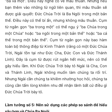
“ba và một”. Điều này nghe có vẻ mâu thuẫn. Nhưng nếu
bạn thêm vào những từ ngữ liên quan, thì mâu thuẫn sẽ
được giải quyết: Đức Chúa Trời là Ba Ngôi trong một bản
thể. Điều này có thể bí ẩn, nhưng không mâu thuẫn. Cụm
từ ngắn gọn “ba trong một” có thể ngụ ý “ba Chúa trong
một Chúa” hoặc “ba ngôi trong một bản thể” hoặc “ba cá
thể trong một bản thể”. Cụm từ ngắn gọn này bao hàm
toàn bộ thông điệp từ Kinh Thánh (rằng có một Đức Chúa
Trời, Ngài tồn tại như Đức Cha, Đức Con và Đức Thánh
Linh). Đây là cụm từ được rút ngắn hết mức, nên có thể
gây hiểu lầm. Khi Đức Chúa Trời bày tỏ Ngài là Cha, Con
và Thánh Linh, Ngài không muốn làm chúng ta rối trí.
Nhưng Ngài cần chúng ta khiêm nhường học hỏi, chúng ta
cũng cần tấm lòng khiêm nhu để nhận lãnh bất cứ điều gì
Đức Chúa Trời bày tỏ.
Lầm tưởng số 5: Nên sử dụng các phép so sánh để hiểu
sâu hơn về Chúa Ba Ngôi.