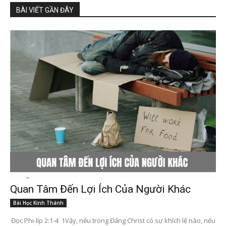
BÀI VIẾT GẦN ĐÂY
Quan Tâm Đến Lợi Ích Của Người Khác
Bài Học Kinh Thánh
Đọc Phi-líp 2:1-4 1Vậy, nếu trong Đấng Christ có sự khích lệ nào, nếu