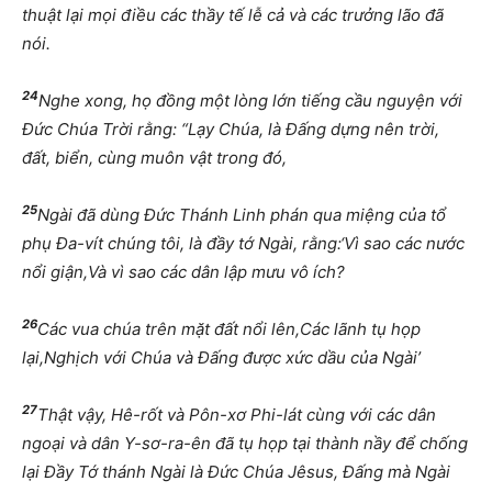
thuật lại mọi điều các thầy tế lễ cả và các trưởng lão đã
nói.
24
Nghe xong, họ đồng một lòng lớn tiếng cầu nguyện với
Đức Chúa Trời rằng: “Lạy Chúa, là Đấng dựng nên trời,
đất, biển, cùng muôn vật trong đó,
25
Ngài đã dùng Đức Thánh Linh phán qua miệng của tổ
phụ Đa-vít chúng tôi, là đầy tớ Ngài, rằng:‘Vì sao các nước
nổi giận,Và vì sao các dân lập mưu vô ích?
26
Các vua chúa trên mặt đất nổi lên,Các lãnh tụ họp
lại,Nghịch với Chúa và Đấng được xức dầu của Ngài’
27
Thật vậy, Hê-rốt và Pôn-xơ Phi-lát cùng với các dân
ngoại và dân Y-sơ-ra-ên đã tụ họp tại thành nầy để chống
lại Đầy Tớ thánh Ngài là Đức Chúa Jêsus, Đấng mà Ngài