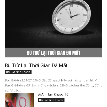
Bù Trừ Lại Thời Gian Đã Mất
Bài Học Kinh Thánh
Đọc Giô-ên 2:21-27 21Hỡi đất, đừng sợ! Hãy vui mừng hoan hỉ, Vì
Đức Giê-hô-va đã làm những việc lớn. 22Hỡi các loài thú đồng, đừng
sợ, Vì các...
Bị Anh Em Khước Từ
Bài Học Kinh Thánh