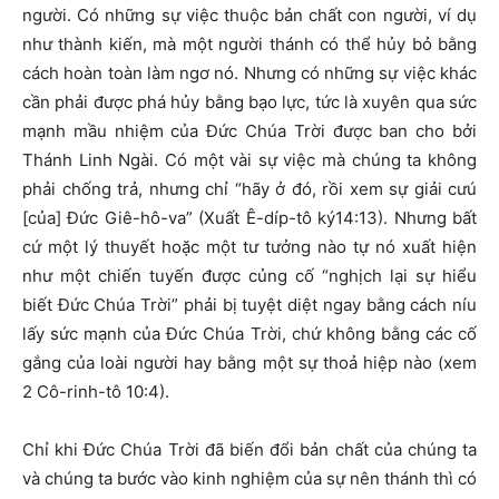
người. Có những sự việc thuộc bản chất con người, ví dụ
như thành kiến, mà một người thánh có thể hủy bỏ bằng
cách hoàn toàn làm ngơ nó. Nhưng có những sự việc khác
cần phải được phá hủy bằng bạo lực, tức là xuyên qua sức
mạnh mầu nhiệm của Đức Chúa Trời được ban cho bởi
Thánh Linh Ngài. Có một vài sự việc mà chúng ta không
phải chống trả, nhưng chỉ “hãy ở đó, rồi xem sự giải cưú
[của] Đức Giê-hô-va” (Xuất Ê-díp-tô ký14:13). Nhưng bất
cứ một lý thuyết hoặc một tư tưởng nào tự nó xuất hiện
như một chiến tuyến được củng cố “nghịch lại sự hiểu
biết Đức Chúa Trời” phải bị tuyệt diệt ngay bằng cách níu
lấy sức mạnh của Đức Chúa Trời, chứ không bằng các cố
gắng của loài người hay bằng một sự thoả hiệp nào (xem
2 Cô-rinh-tô 10:4).
Chỉ khi Đức Chúa Trời đã biến đổi bản chất của chúng ta
và chúng ta bước vào kinh nghiệm của sự nên thánh thì có