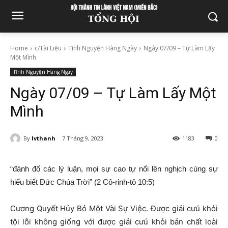
Home
c/Tài Liệu
Tĩnh Nguyện Hàng Ngày
Ngày 07/09 – Tự Làm Lấy
Một Mình
Tĩnh Nguyện Hàng Ngày
Ngày 07/09 – Tự Làm Lấy Một
Mình
By
lvthanh
7 Tháng 9, 2023
1183
0
“đánh đổ các lý luận, mọi sự cao tự nổi lên nghịch cùng sự
hiểu biết Đức Chúa Trời” (2 Cô-rinh-tô 10:5)
Cương Quyết Hủy Bỏ Một Vài Sự Việc. Được giải cưú khỏi
tội lỗi không giống với được giải cưú khỏi bản chất loài