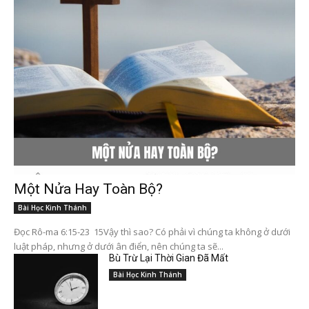
Một Nửa Hay Toàn Bộ?
Bài Học Kinh Thánh
Đọc Rô-ma 6:15-23 15Vậy thì sao? Có phải vì chúng ta không ở dưới
luật pháp, nhưng ở dưới ân điển, nên chúng ta sẽ...
Bù Trừ Lại Thời Gian Đã Mất
Bài Học Kinh Thánh