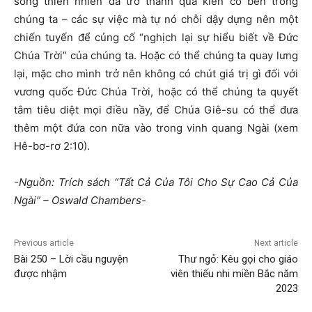
sống thiên nhiên đã trở thành quá kiên cố bên trong
chúng ta – các sự việc mà tự nó chỗi dậy dựng nên một
chiến tuyến để củng cố “nghịch lại sự hiểu biết về Đức
Chúa Trời” của chúng ta. Hoặc có thể chúng ta quay lưng
lại, mặc cho mình trở nên không có chút giá trị gì đối với
vương quốc Đức Chúa Trời, hoặc có thể chúng ta quyết
tâm tiêu diệt mọi điều nầy, để Chúa Giê-su có thể đưa
thêm một đứa con nữa vào trong vinh quang Ngài (xem
Hê-bơ-rơ 2:10).
-Nguồn: Trích sách “Tất Cả Của Tôi Cho Sự Cao Cả Của
Ngài” – Oswald Chambers-
Previous article
Next article
Bài 250 – Lời cầu nguyện
Thư ngỏ: Kêu gọi cho giáo
được nhậm
viên thiếu nhi miền Bắc năm
2023