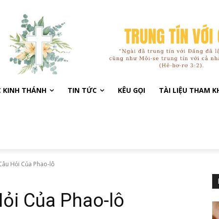
C KINH THÁNH
TIN TỨC
KÊU GỌI
TÀI LIỆU THAM 
Câu Hỏi Của Phao-lô
ỏi Của Phao-lô