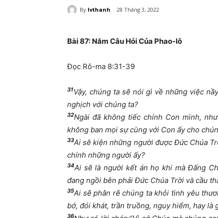
By
lvthanh
28 Tháng 3, 2022
Bài 8
7:
Năm Câu Hỏi Của Phao-lô
Đọc Rô-ma 8:31-39
31
Vậy, chúng ta sẽ nói gì về những việc nầ
nghịch với chúng ta?
32
Ngài đã không tiếc chính Con mình, nhưn
không ban mọi sự cùng với Con ấy cho chún
33
Ai sẽ kiện những người được Đức Chúa Tr
chính những người ấy?
34
Ai sẽ là người kết án họ khi mà Đấng Ch
đang ngồi bên phải Đức Chúa Trời và cầu th
35
Ai sẽ phân rẽ chúng ta khỏi tình yêu thư
bớ, đói khát, trần truồng, nguy hiểm, hay l
36