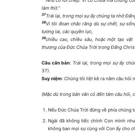
Như có lời chép:“Vì cớ Chúa mà chúng co
làm thịt.”
37
Trái lại, trong mọi sự ấy chúng ta nhờ Đấ
38
Vì tôi đoan chắc rằng dù sự chết, sự sống
tương lai, các quyền lực,
39
chiều cao, chiều sâu, hoặc một tạo vật
thương của Đức Chúa Trời trong Đấng Chris
Câu căn bản
:
Trái lại, trong mọi sự ấy c
37).
Suy niệm
: Chúng tôi liệt kê ra năm câu hỏi n
(
Mặc dù trong bản văn có đến tám câu hỏi, c
Nếu Đức Chúa Trời đứng về phía chúng ta 
Ngài đã không tiếc chính Con mình nhưn
không ban mọi sự cùng với Con ấy cho ch