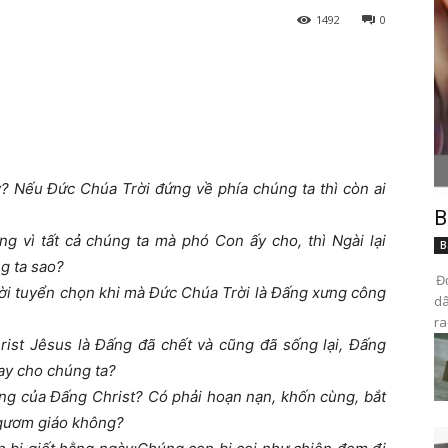
1492
0
y? Nếu Đức Chúa Trời đứng về phía chúng ta thì còn ai
B
g vì tất cả chúng ta mà phó Con ấy cho, thì Ngài lại
B
g ta sao?
Đọ
ời tuyển chọn khi mà Đức Chúa Trời là Đấng xưng công
dâ
ra
rist Jêsus là Đấng đã chết và cũng đã sống lại, Đấng
ay cho chúng ta?
ơng của Đấng Christ? Có phải hoạn nạn, khốn cùng, bắt
à gươm giáo không?