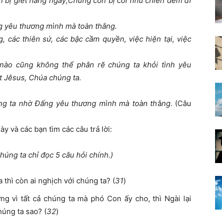
n bị giết hằng ngày;Chúng con bị coi như chiên đem đi
ng yêu thương mình mà toàn thắng.
, các thiên sứ, các bậc cầm quyền, việc hiện tại, việc
 nào cũng không thể phân rẽ chúng ta khỏi tình yêu
t Jêsus, Chúa chúng ta.
húng ta nhờ Đấng yêu thương mình mà toàn th
ắ
ng
. (Câu
ày và các bạn tìm các câu trả lời:
húng ta chỉ đọc 5 câu hỏi chính.
)
thì còn ai nghịch với chúng ta? (
31
)
g vì tất cả chúng ta mà phó Con ấy cho, thì Ngài lại
úng ta sao? (
32
)