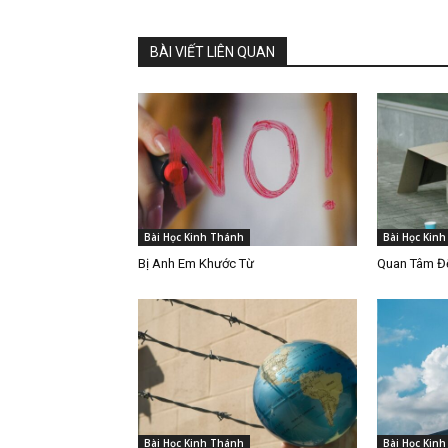
BÀI VIẾT LIÊN QUAN
Bài Học Kinh Thánh
Bài Học Kin
Bị Anh Em Khước Từ
Quan Tâm Đế
Bài Học Kinh Thánh
Bài Học Kin