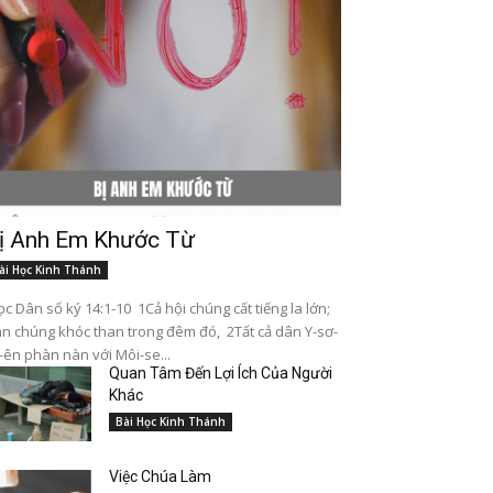
ị Anh Em Khước Từ
ài Học Kinh Thánh
c Dân số ký 14:1-10 1Cả hội chúng cất tiếng la lớn;
n chúng khóc than trong đêm đó, 2Tất cả dân Y-sơ-
-ên phàn nàn với Môi-se...
Quan Tâm Đến Lợi Ích Của Người
Khác
Bài Học Kinh Thánh
Việc Chúa Làm