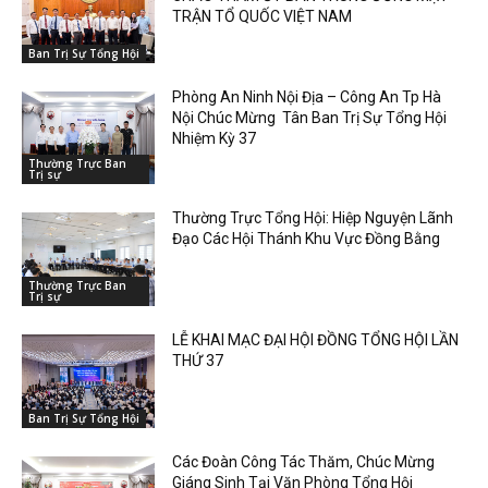
TRẬN TỔ QUỐC VIỆT NAM
Ban Trị Sự Tổng Hội
Phòng An Ninh Nội Địa – Công An Tp Hà
Nội Chúc Mừng Tân Ban Trị Sự Tổng Hội
Nhiệm Kỳ 37
Thường Trực Ban
Trị sự
Thường Trực Tổng Hội: Hiệp Nguyện Lãnh
Đạo Các Hội Thánh Khu Vực Đồng Bằng
Thường Trực Ban
Trị sự
LỄ KHAI MẠC ĐẠI HỘI ĐỒNG TỔNG HỘI LẦN
THỨ 37
Ban Trị Sự Tổng Hội
Các Đoàn Công Tác Thăm, Chúc Mừng
Giáng Sinh Tại Văn Phòng Tổng Hội