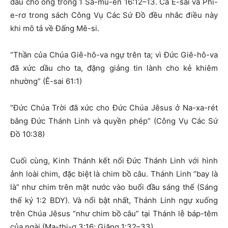
dầu cho ông trong 1 Sa-mu-ên 16:12–13. Cả Ê-sai và Phi-
e-rơ trong sách Công Vụ Các Sứ Đồ đều nhắc điều này
khi mô tả về Đấng Mê-si.
“Thần của Chúa Giê-hô-va ngự trên ta; vì Đức Giê-hô-va
đã xức dầu cho ta, đặng giảng tin lành cho kẻ khiêm
nhường” (Ê-sai 61:1)
“Đức Chúa Trời đã xức cho Đức Chúa Jêsus ở Na-xa-rét
bằng Đức Thánh Linh và quyền phép” (Công Vụ Các Sứ
Đồ 10:38)
Cuối cùng, Kinh Thánh kết nối Đức Thánh Linh với hình
ảnh loài chim, đặc biệt là chim bồ câu. Thánh Linh “bay là
là” như chim trên mặt nước vào buổi đầu sáng thế (Sáng
thế ký 1:2 BDY). Và nổi bật nhất, Thánh Linh ngự xuống
trên Chúa Jêsus “như chim bồ câu” tại Thánh lễ báp-têm
của ngài (Ma-thi-ơ 3:16; Giăng 1:32–33).