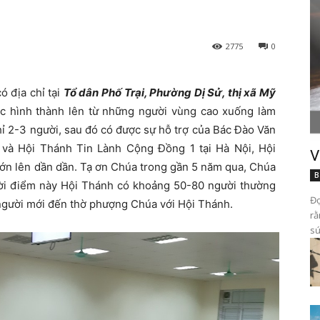
2775
0
 địa chỉ tại
Tổ dân Phố Trại, Phường Dị Sử, thị xã Mỹ
c hình thành lên từ những người vùng cao xuống làm
chỉ 2-3 người, sau đó có được sự hỗ trợ của Bác Đào Văn
à Hội Thánh Tin Lành Cộng Đồng 1 tại Hà Nội, Hội
V
ớn lên dần dần. Tạ ơn Chúa trong gần 5 năm qua, Chúa
B
thời điểm này Hội Thánh có khoảng 50-80 người thường
Đọ
 người mới đến thờ phượng Chúa với Hội Thánh.
rằ
sứ