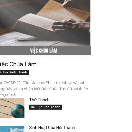
iệc Chúa Làm
ài Học Kinh Thánh
c CVCSĐ 12 Câu căn bản: Phi-e-rơ tỉnh lại và nói
ng: Bây giờ ta nhận biết Đức Chúa Trời đã sai thiên
 Ngài giải...
Thử Thách
Bài Học Kinh Thánh
Sinh Hoạt Của Hội Thánh