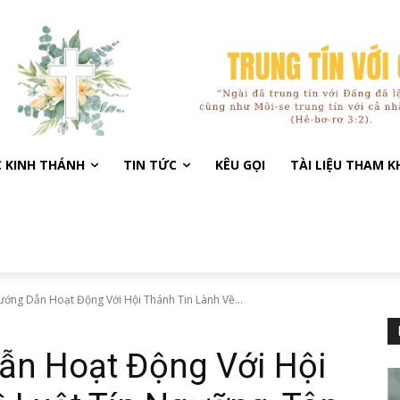
C KINH THÁNH
TIN TỨC
KÊU GỌI
TÀI LIỆU THAM 
ướng Dẫn Hoạt Động Với Hội Thánh Tin Lành Về...
ẫn Hoạt Động Với Hội