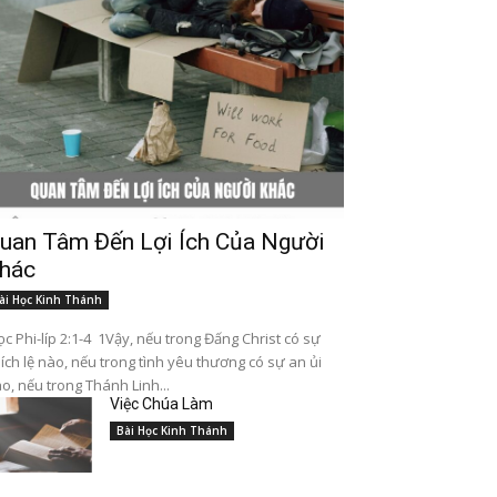
uan Tâm Đến Lợi Ích Của Người
hác
ài Học Kinh Thánh
c Phi-líp 2:1-4 1Vậy, nếu trong Đấng Christ có sự
ích lệ nào, nếu trong tình yêu thương có sự an ủi
o, nếu trong Thánh Linh...
Việc Chúa Làm
Bài Học Kinh Thánh