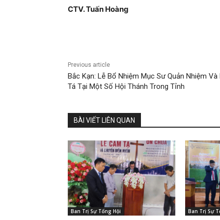
CTV. Tuấn Hoàng
Previous article
Bắc Kạn: Lễ Bổ Nhiệm Mục Sư Quản Nhiệm Và
Tá Tại Một Số Hội Thánh Trong Tỉnh
BÀI VIẾT LIÊN QUAN
Ban Trị Sự Tổng Hội
Ban Trị Sự T