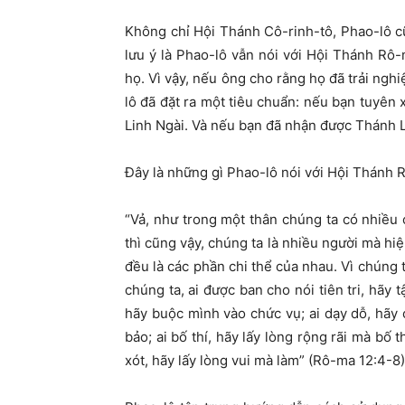
Không chỉ Hội Thánh Cô-rinh-tô, Phao-lô c
lưu ý là Phao-lô vẫn nói với Hội Thánh Rô-
họ. Vì vậy, nếu ông cho rằng họ đã trải nghi
lô đã đặt ra một tiêu chuẩn: nếu bạn tuyên
Linh Ngài. Và nếu bạn đã nhận được Thánh Li
Đây là những gì Phao-lô nói với Hội Thánh R
“Vả, như trong một thân chúng ta có nhiều 
thì cũng vậy, chúng ta là nhiều người mà hi
đều là các phần chi thể của nhau. Vì chúng 
chúng ta, ai được ban cho nói tiên tri, hãy 
hãy buộc mình vào chức vụ; ai dạy dỗ, hãy
bảo; ai bố thí, hãy lấy lòng rộng rãi mà bố th
xót, hãy lấy lòng vui mà làm” (Rô-ma 12:4-8)