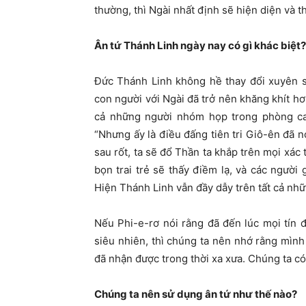
thường, thì Ngài nhất định sẽ hiện diện và t
Ân tứ Thánh Linh ngày nay có gì khác biệt?
Đức Thánh Linh không hề thay đổi xuyên s
con người với Ngài đã trở nên khăng khít h
cả những người nhóm họp trong phòng ca
“Nhưng ấy là điều đấng tiên tri Giô-ên đã n
sau rốt, ta sẽ đổ Thần ta khắp trên mọi xác th
bọn trai trẻ sẽ thấy điềm lạ, và các người
Hiện Thánh Linh vẫn đầy dẫy trên tất cả nhữ
Nếu Phi-e-rơ nói rằng đã đến lúc mọi tín
siêu nhiên, thì chúng ta nên nhớ rằng mìn
đã nhận được trong thời xa xưa. Chúng ta c
Chúng ta nên sử dụng ân tứ như thế nào?