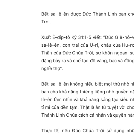
Bết-sa-lê-ên được Đức Thánh Linh ban c
Trời.
Xuất Ê-díp-tô Ký 31:1-5 viết: “Đức Giê-hô-
sa-lê-ên, con trai của U-ri, cháu của Hu-r
Thần của Đức Chúa Trời, sự khôn ngoan, sự
đặng bày ra và chế tạo đồ vàng, bạc và đồn
nghề thợ”.
Bết-sa-lê-ên không hiểu biết mọi thứ nhờ 
ban cho khả năng thiêng liêng nhờ quyền n
lê-ên tầm nhìn và khả năng sáng tạo siêu nh
tỉ mỉ của đền tạm. Thật là ân tứ tuyệt vời c
Thánh Linh Chúa cách cá nhân và quyền nă
Thực tế, nếu Đức Chúa Trời sử dụng nhữ