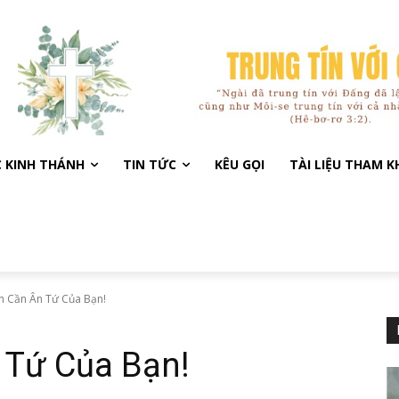
C KINH THÁNH
TIN TỨC
KÊU GỌI
TÀI LIỆU THAM 
h Cần Ân Tứ Của Bạn!
 Tứ Của Bạn!