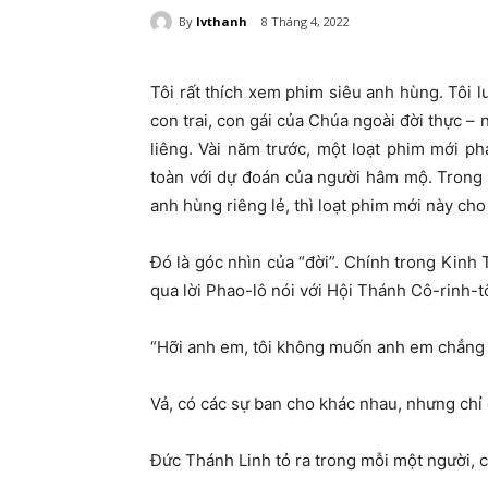
By
lvthanh
8 Tháng 4, 2022
Tôi rất thích xem phim siêu anh hùng. Tôi 
con trai, con gái của Chúa ngoài đời thực 
liêng. Vài năm trước, một loạt phim mới ph
toàn với dự đoán của người hâm mộ. Trong 
anh hùng riêng lẻ, thì loạt phim mới này ch
Đó là góc nhìn của “đời”. Chính trong Kin
qua lời Phao-lô nói với Hội Thánh Cô-rinh-t
“Hỡi anh em, tôi không muốn anh em chẳng b
Vả, có các sự ban cho khác nhau, nhưng chỉ
Đức Thánh Linh tỏ ra trong mỗi một người, c