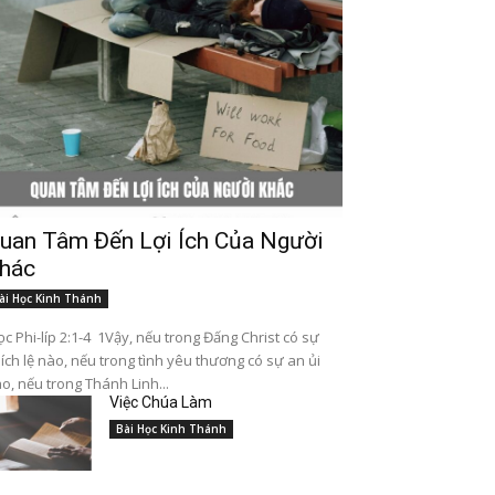
uan Tâm Đến Lợi Ích Của Người
hác
ài Học Kinh Thánh
c Phi-líp 2:1-4 1Vậy, nếu trong Đấng Christ có sự
ích lệ nào, nếu trong tình yêu thương có sự an ủi
o, nếu trong Thánh Linh...
Việc Chúa Làm
Bài Học Kinh Thánh