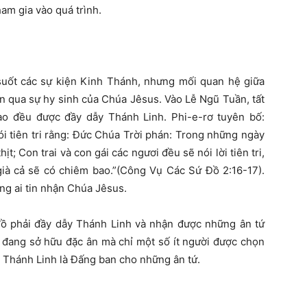
ham gia vào quá trình.
uốt các sự kiện Kinh Thánh, nhưng mối quan hệ giữa
ơn qua sự hy sinh của Chúa Jêsus. Vào Lễ Ngũ Tuần, tất
o đều được đầy dẫy Thánh Linh. Phi-e-rơ tuyên bố:
ói tiên tri rằng: Đức Chúa Trời phán: Trong những ngày
ịt; Con trai và con gái các ngươi đều sẽ nói lời tiên tri,
 già cả sẽ có chiêm bao.”(Công Vụ Các Sứ Đồ 2:16-17).
ng ai tin nhận Chúa Jêsus.
 đồ phải đầy dẫy Thánh Linh và nhận được những ân tứ
h đang sở hữu đặc ân mà chỉ một số ít người được chọn
ó Thánh Linh là Đấng ban cho những ân tứ.