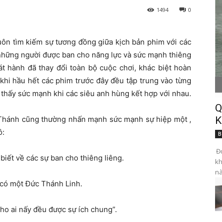
1494
0
luôn tìm kiếm sự tương đồng giữa kịch bản phim với các
– những người được ban cho năng lực và sức mạnh thiêng
át hành đã thay đổi toàn bộ cuộc chơi, khác biệt hoàn
khi hầu hết các phim trước đây đều tập trung vào từng
o thấy sức mạnh khi các siêu anh hùng kết hợp với nhau.
Q
h Thánh cũng thường nhấn mạnh sức mạnh sự hiệp một ,
K
ô:
B
Đọ
iết về các sự ban cho thiêng liêng.
kh
nà
 có một Đức Thánh Linh.
ho ai nấy đều được sự ích chung”.