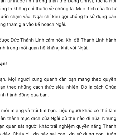
n tứ thuộc linh trong thân thể Đấng Christ, tức là Hội
úng ta không chỉ thuộc về chúng ta. Mục đích của ân tứ
uốn chạm vào; Ngài chỉ kêu gọi chúng ta sử dụng bàn
cùng tham gia vào kế hoạch Ngài.
 được Đức Thánh Linh cảm hóa. Khi để Thánh Linh hành
nh trong mối quan hệ khăng khít với Ngài.
bạn!
 bạn. Mọi người xung quanh cần bạn mang theo quyền
bạn theo những cách thức siêu nhiên. Đó là cách Chúa
inh hành động qua bạn.
 môi miệng và trái tim bạn. Liệu người khác có thể làm
oàn thành mục đích của Ngài dù thế nào đi nữa. Nhưng
bạn quan sát người khác trải nghiệm quyền năng Thánh
đây, Chúa ơi, xin hãy sai con, xin sử dụng con, tuôn