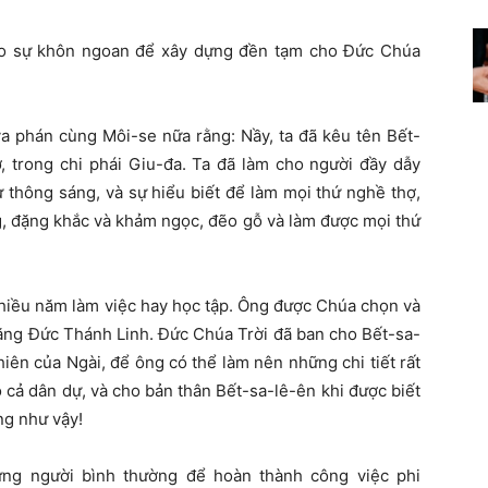
ho sự khôn ngoan để xây dựng đền tạm cho Đức Chúa
va phán cùng Môi-se nữa rằng: Nầy, ta đã kêu tên Bết-
ơ, trong chi phái Giu-đa. Ta đã làm cho người đầy dẫy
 thông sáng, và sự hiểu biết để làm mọi thứ nghề thợ,
g, đặng khắc và khảm ngọc, đẽo gỗ và làm được mọi thứ
nhiều năm làm việc hay học tập. Ông được Chúa chọn và
ăng Đức Thánh Linh. Đức Chúa Trời đã ban cho Bết-sa-
iên của Ngài, để ông có thể làm nên những chi tiết rất
ho cả dân dự, và cho bản thân Bết-sa-lê-ên khi được biết
ng như vậy!
ng người bình thường để hoàn thành công việc phi