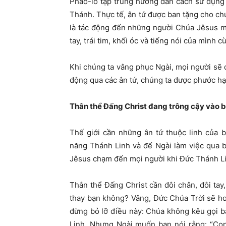
Phao-lô tập trung hướng dẫn cách sử dụng â
Thánh. Thực tế, ân tứ được ban tặng cho ch
là tác động đến những người Chúa Jêsus m
tay, trái tim, khối óc và tiếng nói của mình 
Khi chúng ta vâng phục Ngài, mọi người sẽ
động qua các ân tứ, chúng ta được phước hạ
Thân thể Đấng Christ đang trông cậy vào 
Thế giới cần những ân tứ thuộc linh của
năng Thánh Linh và để Ngài làm việc qua 
Jêsus chạm đến mọi người khi Đức Thánh L
Thân thể Đấng Christ cần đôi chân, đôi tay,
thay bạn không? Vâng, Đức Chúa Trời sẽ h
đừng bỏ lỡ điều này: Chúa không kêu gọi 
Linh. Nhưng Ngài muốn bạn nói rằng: “Con 