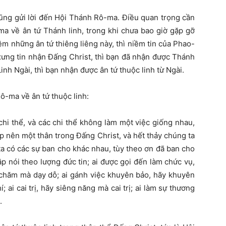
ũng gửi lời đến Hội Thánh Rô-ma. Điều quan trọng cần
ma về ân tứ Thánh linh, trong khi chưa bao giờ gặp gỡ
ệm những ân tứ thiêng liêng này, thì niềm tin của Phao-
 xưng tin nhận Đấng Christ, thì bạn đã nhận được Thánh
nh Ngài, thì bạn nhận được ân tứ thuộc linh từ Ngài.
ô-ma về ân tứ thuộc linh:
chi thể, và các chi thể không làm một việc giống nhau,
ệp nên một thân trong Đấng Christ, và hết thảy chúng ta
ta có các sự ban cho khác nhau, tùy theo ơn đã ban cho
tập nói theo lượng đức tin; ai được gọi đến làm chức vụ,
 chăm mà dạy dỗ; ai gánh việc khuyên bảo, hãy khuyên
í; ai cai trị, hãy siêng năng mà cai trị; ai làm sự thương
.