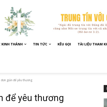
C KINH THÁNH
TIN TỨC
KÊU GỌI
TÀI LIỆU THAM 
 đơn giản để yêu thương
n để yêu thương