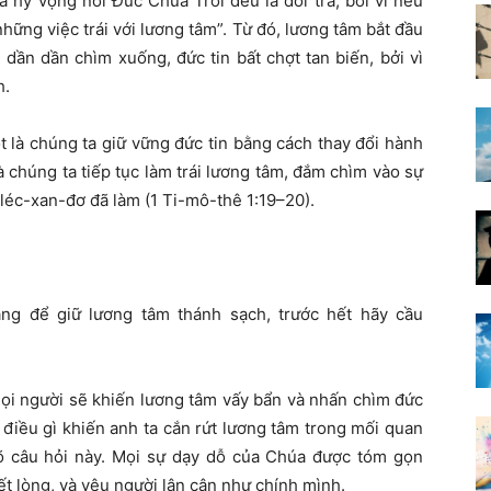
và hy vọng nơi Đức Chúa Trời đều là dối trá, bởi vì nếu
hững việc trái với lương tâm”. Từ đó, lương tâm bắt đầu
u dần dần chìm xuống, đức tin bất chợt tan biến, bởi vì
h.
t là chúng ta giữ vững đức tin bằng cách thay đổi hành
à chúng ta tiếp tục làm trái lương tâm, đắm chìm vào sự
éc-xan-đơ đã làm (1 Ti-mô-thê 1:19–20).
ằng để giữ lương tâm thánh sạch, trước hết hãy cầu
mọi người sẽ khiến lương tâm vấy bẩn và nhấn chìm đức
 điều gì khiến anh ta cắn rứt lương tâm trong mối quan
 rõ câu hỏi này. Mọi sự dạy dỗ của Chúa được tóm gọn
ết lòng, và yêu người lân cận như chính mình.