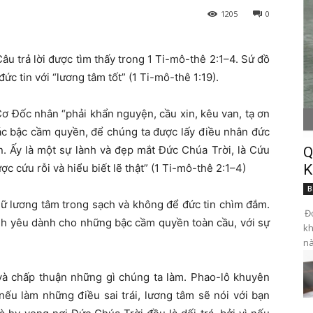
1205
0
âu trả lời được tìm thấy trong 1 Ti-mô-thê 2:1–4. Sứ đồ
 tin với “lương tâm tốt” (1 Ti-mô-thê 1:19).
Cơ Đốc nhân “phải khẩn nguyện, cầu xin, kêu van, tạ ơn
các bậc cầm quyền, để chúng ta được lấy điều nhân đức
n. Ấy là một sự lành và đẹp mắt Đức Chúa Trời, là Cứu
Q
 cứu rỗi và hiểu biết lẽ thật” (1 Ti-mô-thê 2:1–4)
K
B
iữ lương tâm trong sạch và không để đức tin chìm đắm.
Đọ
ình yêu dành cho những bậc cầm quyền toàn cầu, với sự
kh
nà
 và chấp thuận những gì chúng ta làm. Phao-lô khuyên
 nếu làm những điều sai trái, lương tâm sẽ nói với bạn