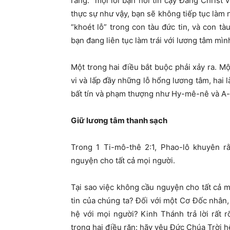
rằng: “mọi lời bạn nói tin cậy Đấng Christ 
thực sự như vậy, bạn sẽ không tiếp tục làm n
“khoét lỗ” trong con tàu đức tin, và con tà
bạn đang liên tục làm trái với lương tâm mìn
Một trong hai điều bắt buộc phải xảy ra. Mộ
vi và lấp đầy những lỗ hổng lương tâm, hai l
bất tín và phạm thượng như Hy-mê-nê và A-l
Giữ lương tâm thanh sạch
Trong 1 Ti-mô-thê 2:1, Phao-lô khuyên r
nguyện cho tất cả mọi người.
Tại sao việc không cầu nguyện cho tất cả 
tin của chúng ta? Đối với một Cơ Đốc nhân,
hệ với mọi người? Kinh Thánh trả lời rất
trong hai điều răn: hãy yêu Đức Chúa Trời h