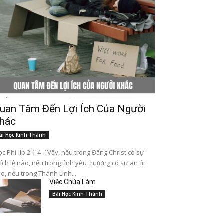
uan Tâm Đến Lợi Ích Của Người
hác
ài Học Kinh Thánh
c Phi-líp 2:1-4 1Vậy, nếu trong Đấng Christ có sự
ích lệ nào, nếu trong tình yêu thương có sự an ủi
o, nếu trong Thánh Linh...
Việc Chúa Làm
Bài Học Kinh Thánh