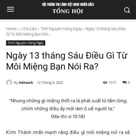
Home
c/Tài Liệu
Tĩnh Nguyện Hàng Ngày
Ngày 13 tháng Sáu Điều
Gì Từ Môi Miệng Bạn Nói...
Tĩnh Nguyện Hàng Ngày
Ngày 13 tháng Sáu Điều Gì Từ
Môi Miệng Bạn Nói Ra?
By
lvthanh
12 Tháng 6, 2022
1517
0
“Nhưng những gì miệng thốt ra là phát xuất từ tấm lòng;
chính những điều ấy mới làm ô uế người ta.”
(Ma-thi-ơ 15:18)
Kinh Thánh nhấn mạnh rằng điều gì môi miệng nói ra sẽ