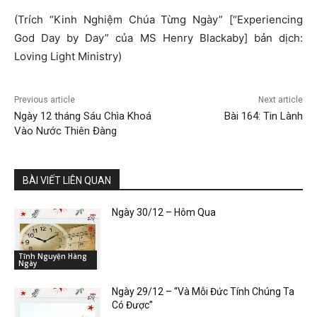
(Trích “Kinh Nghiệm Chúa Từng Ngày” [“Experiencing
God Day by Day” của MS Henry Blackaby] bản dịch:
Loving Light Ministry)
Previous article
Next article
Ngày 12 tháng Sáu Chìa Khoá
Bài 164: Tin Lành
Vào Nước Thiên Đàng
BÀI VIẾT LIÊN QUAN
Ngày 30/12 – Hôm Qua
Tĩnh Nguyện Hàng
Ngày
Ngày 29/12 – “Và Mỗi Đức Tính Chúng Ta
Có Được”