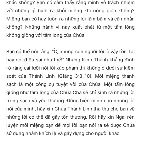
khác không? Bạn có cảm thấy rằng mình vô trách nhiệm
với những gì buột ra khỏi miệng khi nóng giận không?
Miệng bạn có hay tuôn ra những lời lằm bằm và cằn nhằn
không? Những hành vi này xuất phát từ một tấm lòng
không giống với tấm lòng của Chúa.
Bạn có thể nói rằng: “Ồ, nhưng con người tôi là vậy rồi! Tôi
hay nói điều sai như thế!” Nhưng Kinh Thánh khẳng định
rõ ràng cái lưỡi nói lời xúc phạm thì không ở dưới sự kiểm
soát của Thánh Linh (Giăng 3:3-10). Môi miệng thánh
sạch là một công cụ tuyệt vời của Chúa. Một tấm lòng
giống như tấm lòng của Chúa Cha sẽ chỉ sinh ra những lời
trong sạch và yêu thương. Đừng biện minh cho những lời
nói của mình, hãy xin Chúa Thánh Linh tha thứ cho bạn về
những lời có thể đã gây tổn thương. Rồi hãy xin Ngài rèn
luyện môi miệng bạn để mọi lời bạn nói ra sẽ được Chúa
sử dụng nhằm khích lệ và gầy dựng cho người khác.