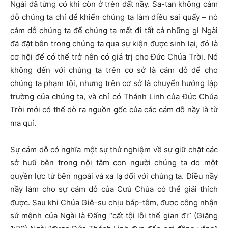
Ngài đã từng có khi còn ở trên đất nầy. Sa-tan không cám
dỗ chúng ta chỉ để khiến chúng ta làm điều sai quấy – nó
cám dỗ chúng ta để chúng ta mất đi tất cả những gì Ngài
đã đặt bên trong chúng ta qua sự kiện được sinh lại, đó là
cơ hội để có thể trở nên có giá trị cho Đức Chúa Trời. Nó
không đến với chúng ta trên cơ sở là cám dỗ để cho
chúng ta phạm tội, nhưng trên cơ sở là chuyển hướng lập
trường của chúng ta, và chỉ có Thánh Linh của Đức Chúa
Trời mới có thể dò ra nguồn gốc của các cám dỗ nầy là từ
ma quỉ.
Sự cám dỗ có nghĩa một sự thử nghiệm về sự giữ chặt các
sở hưũ bên trong nội tâm con người chúng ta do một
quyền lực từ bên ngoài và xa lạ đối với chúng ta. Điều nầy
nầy làm cho sự cám dỗ của Cưú Chúa có thể giải thích
được. Sau khi Chúa Giê-su chịu báp-têm, được công nhận
sứ mệnh của Ngài là Đấng “cất tội lỗi thế gian đi” (Giăng