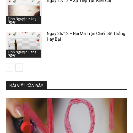
Ngày 27/12 – Sự Tiếp Tục Biến Cải
Tĩnh Nguyện Hàng
Ngày
Ngày 26/12 – Nơi Mà Trận Chiến Sẽ Thắng
Hay Bại
Tĩnh Nguyện Hàng
Ngày
BÀI VIẾT GẦN ĐÂY