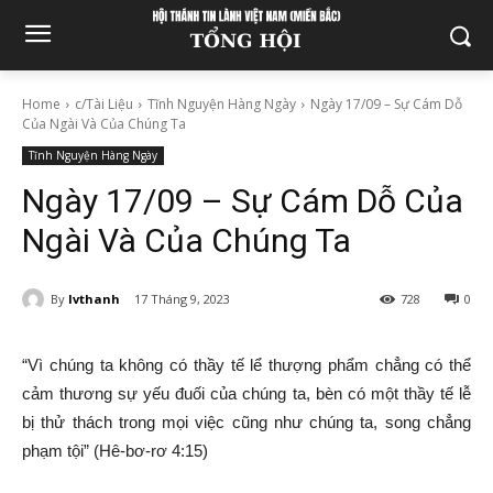
Home
c/Tài Liệu
Tĩnh Nguyện Hàng Ngày
Ngày 17/09 – Sự Cám Dỗ
Của Ngài Và Của Chúng Ta
Tĩnh Nguyện Hàng Ngày
Ngày 17/09 – Sự Cám Dỗ Của
Ngài Và Của Chúng Ta
By
lvthanh
17 Tháng 9, 2023
728
0
“Vì chúng ta không có thầy tế lể thượng phẩm chẳng có thể
cảm thương sự yếu đuối của chúng ta, bèn có một thầy tế lễ
bị thử thách trong mọi việc cũng như chúng ta, song chẳng
phạm tội” (Hê-bơ-rơ 4:15)