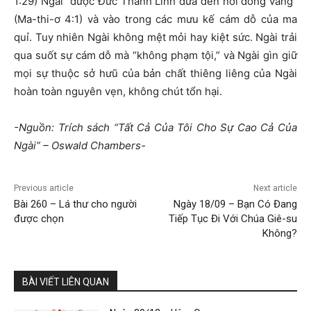
1:29) Ngài “được Đức Thánh Linh đưa đến nơi đồng vắng”
(Ma-thi-ơ 4:1) và vào trong các mưu kế cám dỗ của ma
quỉ. Tuy nhiên Ngài không mệt mỏi hay kiệt sức. Ngài trải
qua suốt sự cám dỗ mà “không phạm tội,” và Ngài gìn giữ
mọi sự thuộc sở hưũ của bản chất thiêng liêng của Ngài
hoàn toàn nguyên vẹn, không chút tổn hại.
-Nguồn: Trích sách “Tất Cả Của Tôi Cho Sự Cao Cả Của
Ngài” – Oswald Chambers-
Previous article
Next article
Bài 260 – Lá thư cho người
Ngày 18/09 – Bạn Có Đang
được chọn
Tiếp Tục Đi Với Chúa Giê-su
Không?
BÀI VIẾT LIÊN QUAN