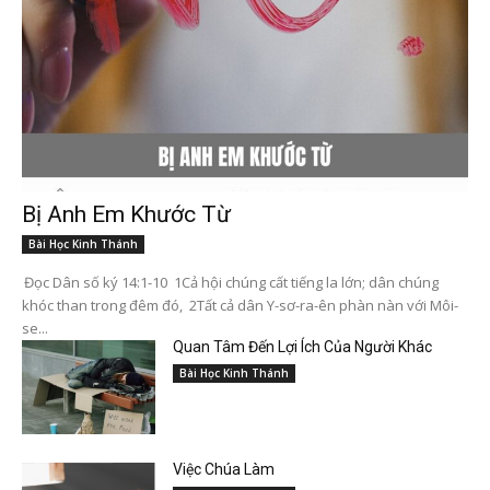
Bị Anh Em Khước Từ
Bài Học Kinh Thánh
Đọc Dân số ký 14:1-10 1Cả hội chúng cất tiếng la lớn; dân chúng
khóc than trong đêm đó, 2Tất cả dân Y-sơ-ra-ên phàn nàn với Môi-
se...
Quan Tâm Đến Lợi Ích Của Người Khác
Bài Học Kinh Thánh
Việc Chúa Làm