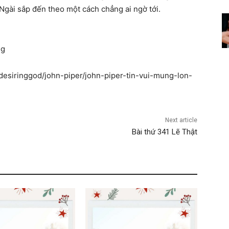
Ngài sắp đến theo một cách chẳng ai ngờ tới.
ng
/desiringgod/john-piper/john-piper-tin-vui-mung-lon-
Next article
Bài thứ 341 Lẽ Thật