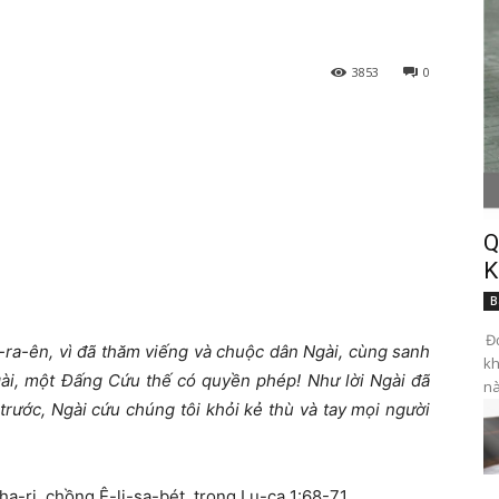
3853
0
Q
K
B
Đọ
-ra-ên, vì đã thăm viếng và chuộc dân Ngài, cùng sanh
kh
Ngài, một Đấng Cứu thế có quyền phép! Như lời Ngài đã
nà
trước, Ngài cứu chúng tôi khỏi kẻ thù và tay mọi người
cha-ri, chồng Ê-li-sa-bét, trong Lu-ca 1:68-71.