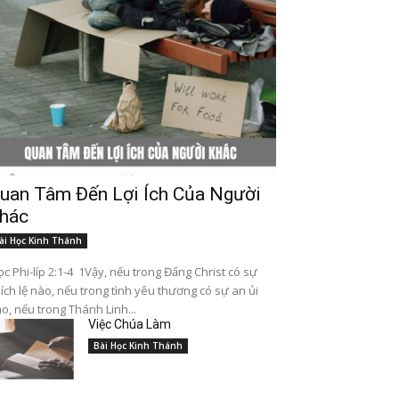
uan Tâm Đến Lợi Ích Của Người
hác
ài Học Kinh Thánh
c Phi-líp 2:1-4 1Vậy, nếu trong Đấng Christ có sự
ích lệ nào, nếu trong tình yêu thương có sự an ủi
o, nếu trong Thánh Linh...
Việc Chúa Làm
Bài Học Kinh Thánh