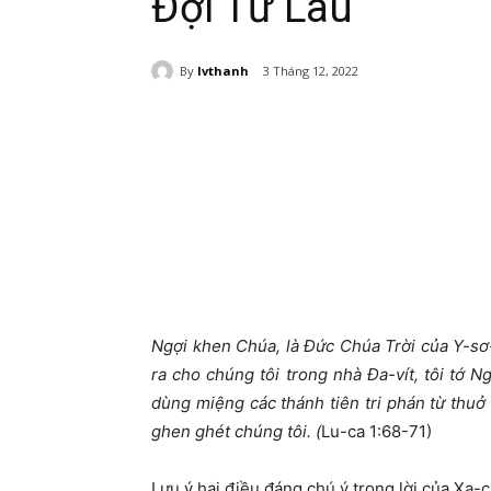
Đợi Từ Lâu
By
lvthanh
3 Tháng 12, 2022
Ngợi khen Chúa, là Đức Chúa Trời của Y-sơ
ra cho chúng tôi trong nhà Đa-vít, tôi tớ 
dùng miệng các thánh tiên tri phán từ thuở 
ghen ghét chúng tôi. (
Lu-ca 1:68-71)
Lưu ý hai điều đáng chú ý trong lời của Xa-