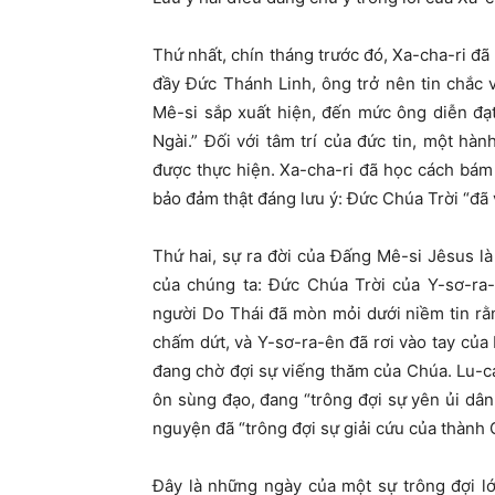
Thứ nhất, chín tháng trước đó, Xa-cha-ri đ
đầy Đức Thánh Linh, ông trở nên tin chắc
Mê-si sắp xuất hiện, đến mức ông diễn đạt
Ngài.” Đối với tâm trí của đức tin, một ha
được thực hiện. Xa-cha-ri đã học cách bám
bảo đảm thật đáng lưu ý: Đức Chúa Trời “đã
Thứ hai, sự ra đời của Đấng Mê-si Jêsus là
của chúng ta: Đức Chúa Trời của Y-sơ-ra-
người Do Thái đã mòn mỏi dưới niềm tin rằng
chấm dứt, và Y-sơ-ra-ên đã rơi vào tay của 
đang chờ đợi sự viếng thăm của Chúa. Lu-ca
ôn sùng đạo, đang “trông đợi sự yên ủi dâ
nguyện đã “trông đợi sự giải cứu của thành
Đây là những ngày của một sự trông đợi l