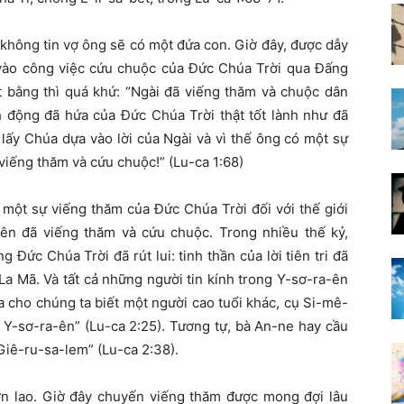
ã không tin vợ ông sẽ có một đứa con. Giờ đây, được dẫy
 vào công việc cứu chuộc của Đức Chúa Trời qua Đấng
 bằng thì quá khứ: “Ngài đã viếng thăm và chuộc dân
̀nh động đã hứa của Đức Chúa Trời thật tốt lành như đã
 lấy Chúa dựa vào lời của Ngài và vì thế ông có một sự
 viếng thăm và cứu chuộc!” (Lu-ca 1:68)
 một sự viếng thăm của Đức Chúa Trời đối với thế giới
ên đã viếng thăm và cứu chuộc. Trong nhiều thế kỷ,
 Đức Chúa Trời đã rút lui: tinh thần của lời tiên tri đã
La Mã. Và tất cả những người tin kính trong Y-sơ-ra-ên
 cho chúng ta biết một người cao tuổi khác, cụ Si-mê-
n Y-sơ-ra-ên” (Lu-ca 2:25). Tương tự, bà An-ne hay cầu
 Giê-ru-sa-lem” (Lu-ca 2:38).
ớn lao. Giờ đây chuyến viếng thăm được mong đợi lâu